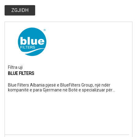
ZGJIDH
Filtra uji
BLUE FILTERS
Blue Filters Albania pjesë e BlueFilters Group, një ndër
kompanitë e para Gjermane në Botë e specializuar për
trajtimin e ujit te pijshëm. Grupi Bluefilters është një nga
prodhuesit më të mëdhenj dhe shpërndarës të filtrave të ujit
dhe sistemeve të trajtimit të ujit në Europë. Të dalluar për
cilësinë e lartë, teknologjinë më të fundit, dizenjimin modern
dhe çmimet konkurruese në treg. Prej 7 vitesh operon edhe në
Shqipëri me 3 zyra. Por është për tu theksuar se pavarësisht
vendndodhjes së zyrave tona, prodhimi i produkteve Blue
Filters bëhet vetëm në Senden Gjermani.