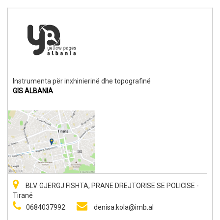
Instrumenta për inxhinierinë dhe topografinë
GIS ALBANIA
BLV. GJERGJ FISHTA, PRANE DREJTORISE SE POLICISE -
Tiranë
0684037992
denisa.kola@imb.al