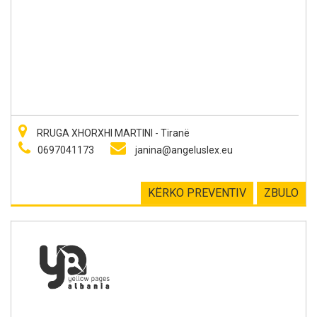
RRUGA XHORXHI MARTINI - Tiranë
0697041173
janina@angeluslex.eu
KËRKO PREVENTIV
ZBULO