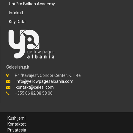
Uni Pro Balkan Academy
Infokult
Key Data
Celesi sh.p.k
Rr. “Kavajës”, Condor Center, K. III-të
info@yellowpagesalbania.com
kontakt@celesi.com
+355 06 82 08 58 06
Kush jemi
Kontaktet
Privatesia