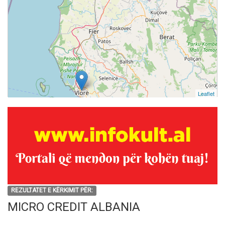
Leaflet
REZULTATET E KËRKIMIT PËR:
MICRO CREDIT ALBANIA