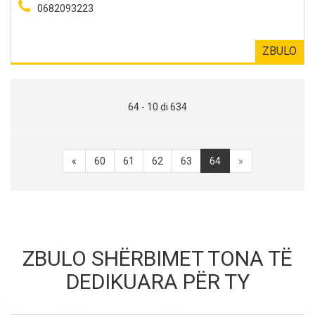
0682093223
ZBULO
64 - 10 di 634
«
60
61
62
63
64
»
ZBULO SHËRBIMET TONA TË
DEDIKUARA PËR TY