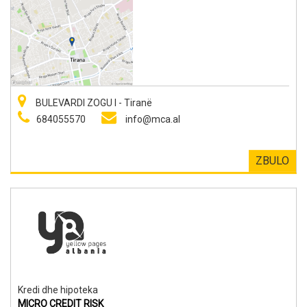
BULEVARDI ZOGU I - Tiranë
684055570
info@mca.al
ZBULO
Kredi dhe hipoteka
MICRO CREDIT RISK