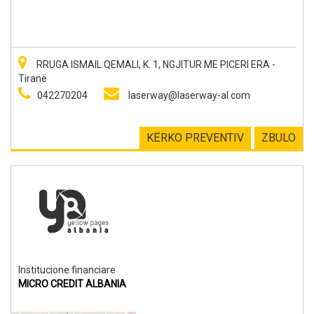
Transplanti i flokeve eshte e vetmja menyre e zevendesimit te
perhershem te flokeve. Dhe, kur flitet per transplantin e
flokeve, te gjithe duam te njejtin rezultat - nje rezultat natyral.
Kjo arrihet me transplantin mikro-kirurgjikal te flokeve.
RRUGA ISMAIL QEMALI, K. 1, NGJITUR ME PICERI ERA -
Tiranë
042270204
laserway@laserway-al.com
KËRKO PREVENTIV
ZBULO
Institucione financiare
MICRO CREDIT ALBANIA