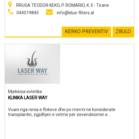
RRUGA TEODOR KEKO, P. ROMARIO, K. II - Tiranë
044519845
info@blue-fliters.al
KËRKO PREVENTIV
ZBULO
Mjekësia estetike
KLINIKA LASER WAY
Vuani nga renia e flokeve dhe po merrni ne konsiderate
transplantin, zgjidhjen e vetme per zevendesimin e
perhershem te flokeve? Nuk jeni te vetmit! Mijera burra & gra
po interesohen rreth transplantit te flokeve dhe shume prej
tyre zgjedhin profesionistet e klinikes Laser Way per te rifituar
floket e tyre. Trajtimi me i Mire per Renien e Flokeve.