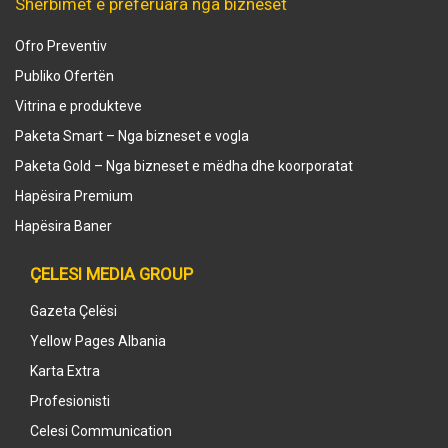
Shërbimet e preferuara nga bizneset
Ofro Preventiv
Publiko Ofertën
Vitrina e produkteve
Paketa Smart – Nga bizneset e vogla
Paketa Gold – Nga bizneset e mëdha dhe koorporatat
Hapësira Premium
Hapësira Baner
ÇELESI MEDIA GROUP
Gazeta Çelësi
Yellow Pages Albania
Karta Extra
Profesionisti
Celesi Communication