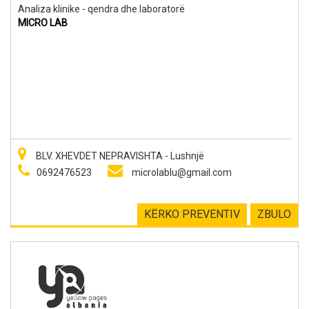
Analiza klinike - qendra dhe laboratorë
MICRO LAB
BLV. XHEVDET NEPRAVISHTA - Lushnjë
0692476523
microlablu@gmail.com
KËRKO PREVENTIV
ZBULO