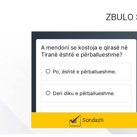
ZBULO 
Sondazh