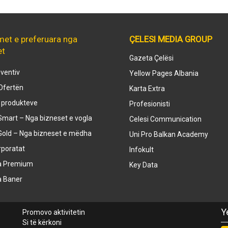
met e preferuara nga
ÇELESI MEDIA GROUP
et
Gazeta Çelësi
ventiv
Yellow Pages Albania
Ofertën
Karta Extra
e produkteve
Profesionisti
mart – Nga bizneset e vogla
Celesi Communication
Gold – Nga bizneset e mëdha
Uni Pro Balkan Academy
rporatat
Infokult
a Premium
Key Data
a Baner
Y
Promovo aktivitetin
Si të kërkoni