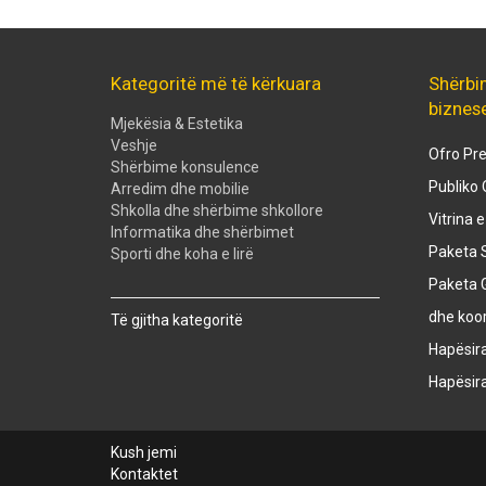
Kategoritë më të kërkuara
Shërbi
biznes
Mjekësia & Estetika
Veshje
Ofro Pre
Shërbime konsulence
Publiko 
Arredim dhe mobilie
Shkolla dhe shërbime shkollore
Vitrina 
Informatika dhe shërbimet
Paketa S
Sporti dhe koha e lirë
Paketa 
Created with
SuperSurvey
dhe koo
Të gjitha kategoritë
Hapësir
Hapësir
Kush jemi
Kontaktet