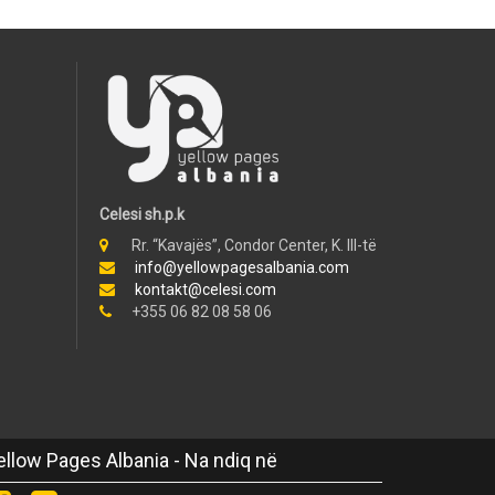
Celesi sh.p.k
Rr. “Kavajës”, Condor Center, K. III-të
info@yellowpagesalbania.com
kontakt@celesi.com
+355 06 82 08 58 06
ellow Pages Albania - Na ndiq në