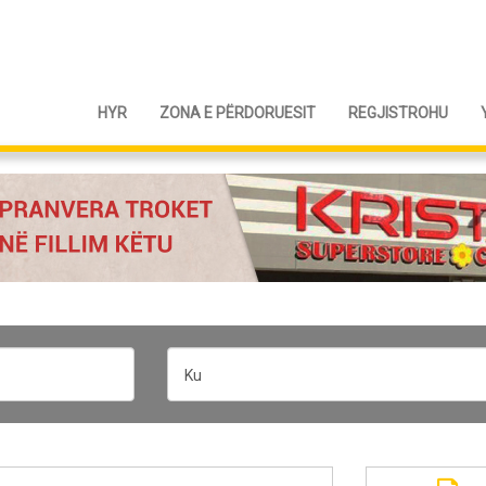
HYR
ZONA E PËRDORUESIT
REGJISTROHU
Ku