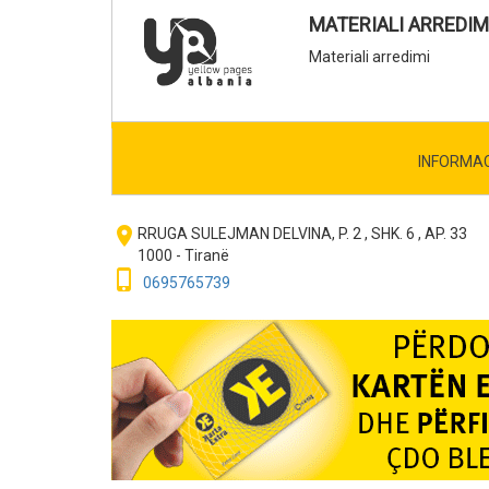
MATERIALI ARREDIM
Materiali arredimi
INFORMA
room
RRUGA SULEJMAN DELVINA, P. 2 , SHK. 6 , AP. 33
1000 - Tiranë
phone_iphone
0695765739