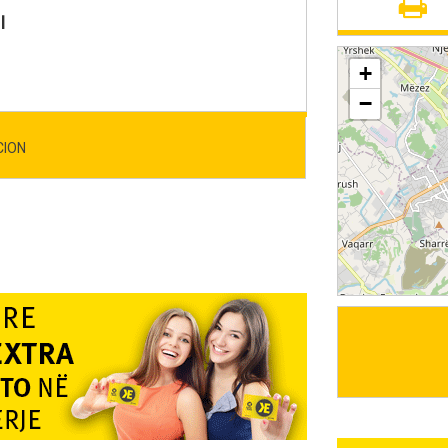
I
+
−
CION