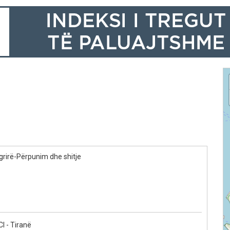
ngrirë-Përpunim dhe shitje
 - Tiranë