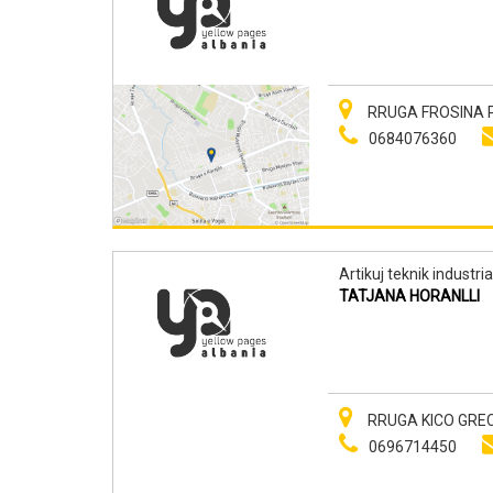
RRUGA FROSINA P
0684076360
Artikuj teknik industria
TATJANA HORANLLI
RRUGA KICO GRECO,
0696714450