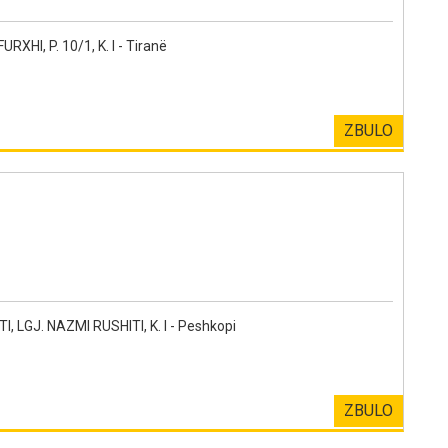
HI, P. 10/1, K. I - Tiranë
ZBULO
, LGJ. NAZMI RUSHITI, K. I - Peshkopi
ZBULO