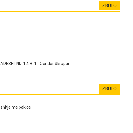
ZBULO
ESHI, ND. 12, H. 1 - Qëndër Skrapar
ZBULO
shitje me pakice