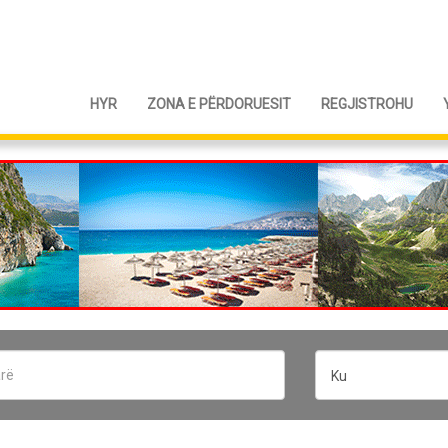
HYR
ZONA E PËRDORUESIT
REGJISTROHU
Ku