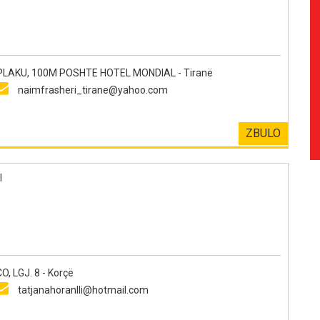
LAKU, 100M POSHTE HOTEL MONDIAL - Tiranë
naimfrasheri_tirane@yahoo.com
ZBULO
l
 LGJ. 8 - Korçë
tatjanahoranlli@hotmail.com