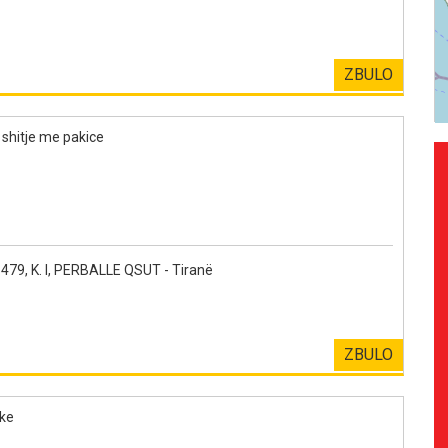
ZBULO
shitje me pakice
479, K. I, PERBALLE QSUT - Tiranë
ZBULO
ike