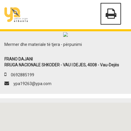
Mermer dhe materiale të tjera - përpunimi
FRANO DAJANI
RRUGA NACIONALE SHKODER - VAU I DEJES, 4008 - Vau-Dejës
0692885199
ypa19263@ypa.com