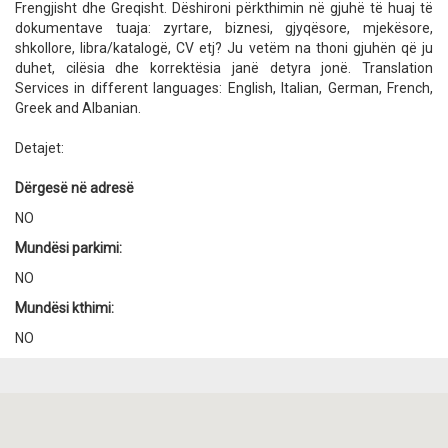
Frengjisht dhe Greqisht. Dëshironi përkthimin në gjuhë të huaj të
dokumentave tuaja: zyrtare, biznesi, gjyqësore, mjekësore,
shkollore, libra/katalogë, CV etj? Ju vetëm na thoni gjuhën që ju
duhet, cilësia dhe korrektësia janë detyra jonë. Translation
Services in different languages: English, Italian, German, French,
Greek and Albanian.
Detajet:
Dërgesë në adresë
NO
Mundësi parkimi:
NO
Mundësi kthimi:
NO