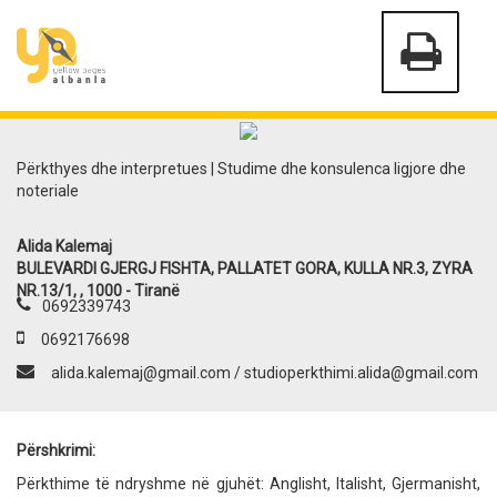
Përkthyes dhe interpretues | Studime dhe konsulenca ligjore dhe
noteriale
Alida Kalemaj
BULEVARDI GJERGJ FISHTA, PALLATET GORA, KULLA NR.3, ZYRA
NR.13/1, , 1000 - Tiranë
0692339743
0692176698
alida.kalemaj@gmail.com
/
studioperkthimi.alida@gmail.com
Përshkrimi:
Përkthime të ndryshme në gjuhët: Anglisht, Italisht, Gjermanisht,