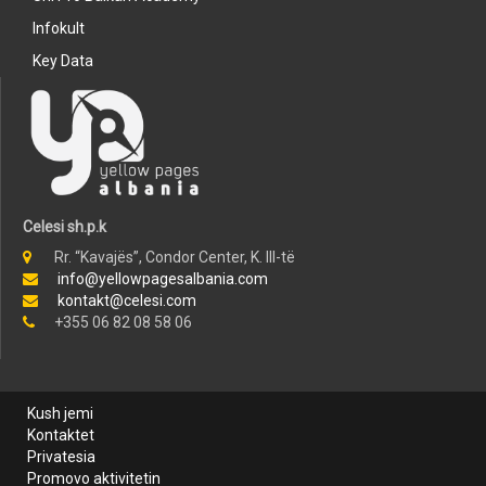
Infokult
Key Data
Celesi sh.p.k
Rr. “Kavajës”, Condor Center, K. III-të
info@yellowpagesalbania.com
kontakt@celesi.com
+355 06 82 08 58 06
Kush jemi
Kontaktet
Privatesia
Promovo aktivitetin