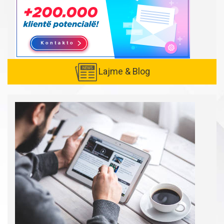
Lajme & Blog
Created with
SuperSurvey