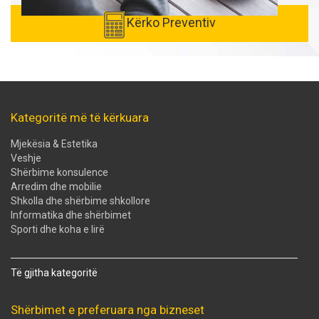
Kërko Preventiv
Kategoritë më të kërkuara
Mjekësia & Estetika
Veshje
Shërbime konsulence
Arredim dhe mobilie
Shkolla dhe shërbime shkollore
Informatika dhe shërbimet
Sporti dhe koha e lirë
Të gjitha kategoritë
Shërbimet e preferuara nga bizneset