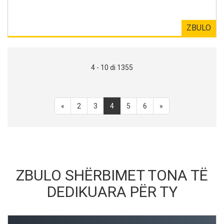
ZBULO
4 - 10 di 1355
«
2
3
4
5
6
»
ZBULO SHËRBIMET TONA TË
DEDIKUARA PËR TY