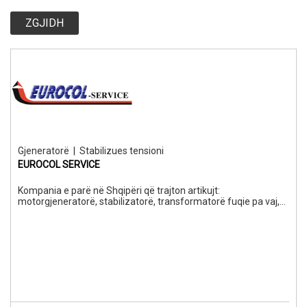
ZGJIDH
Gjeneratorë
|
Stabilizues tensioni
EUROCOL SERVICE
Kompania e parë në Shqipëri që trajton artikujt:
motorgjeneratorë, stabilizatorë, transformatorë fuqie pa vaj,
UPS të fuqishëm, inverter, bateri, radrizator, gjithashtu ofron
servis të autorizuar me kontrata një ose shumëvjecare, pjesë
origjinale. Pajisje të çertifikuara CE, ISO 9001-2015. Ju vjen në
ndihmë me një staf të specializuar. Garanci dhe shërbim i
kualifikuar. Energjia në dorën tuaj.