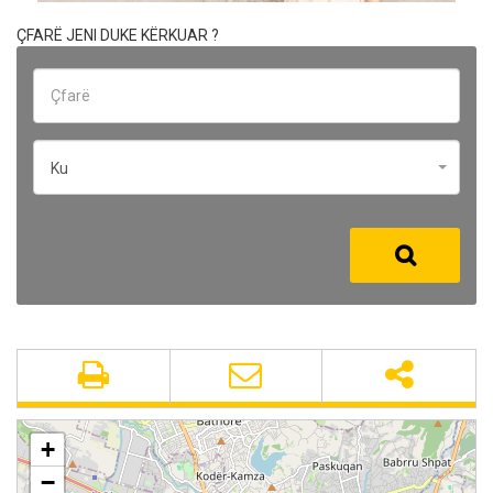
ÇFARË JENI DUKE KËRKUAR ?
Ku
+
−