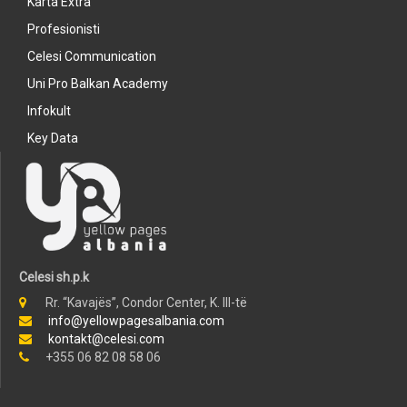
Karta Extra
Profesionisti
Celesi Communication
Uni Pro Balkan Academy
Infokult
Key Data
Celesi sh.p.k
Rr. “Kavajës”, Condor Center, K. III-të
info@yellowpagesalbania.com
kontakt@celesi.com
+355 06 82 08 58 06