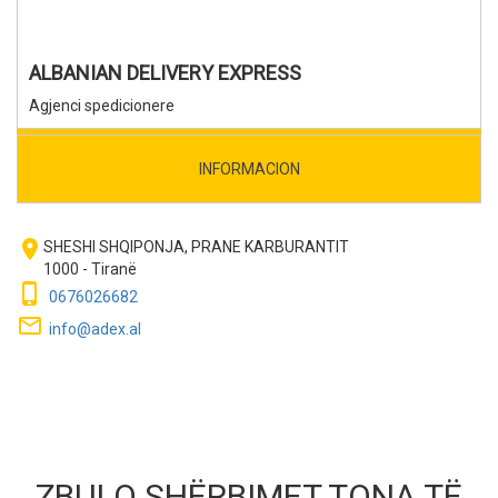
ALBANIAN DELIVERY EXPRESS
Agjenci spedicionere
INFORMACION
room
SHESHI SHQIPONJA, PRANE KARBURANTIT
1000 - Tiranë
phone_iphone
0676026682
mail_outline
info@adex.al
ZBULO SHËRBIMET TONA TË