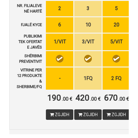
NR. FILIALEVE
2
3
5
NË HARTË
6
10
20
FJALË KYCE
PUBLIKIMI
1/VIT
3/VIT
5/VIT
TEK OFERTAT
E JAVËS
SHËRBIMI
PREVENTIVIT
VITRINE PER
12 PRODUKTE
-
1FQ
2 FQ
&
SHERBIME/FQ
190
420
670
.00 €
.00 €
.00 €
ZGJIDH
ZGJIDH
ZGJIDH