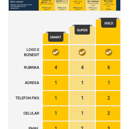
LOGO E
BIZNESIT
4
4
6
RUBRIKA
1
1
1
ADRESA
1
1
2
TELEFON FIKS
1
1
2
CELULAR
1
2
3
EMAIL