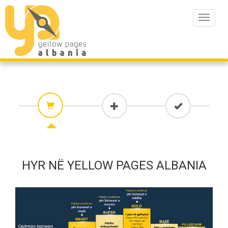
Toggle
navigat
HYR NË YELLOW PAGES ALBANIA