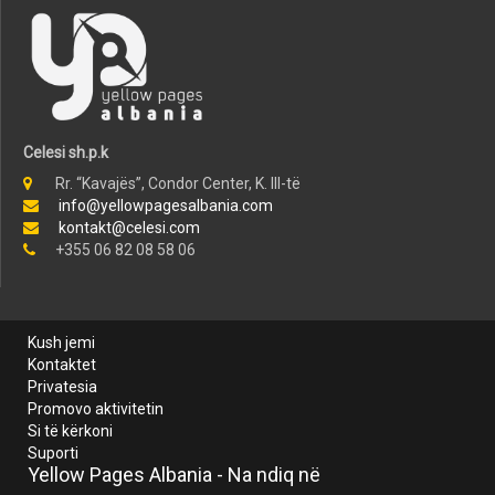
Celesi sh.p.k
Rr. “Kavajës”, Condor Center, K. III-të
info@yellowpagesalbania.com
kontakt@celesi.com
+355 06 82 08 58 06
Kush jemi
Kontaktet
Privatesia
Promovo aktivitetin
Si të kërkoni
Suporti
Yellow Pages Albania - Na ndiq në