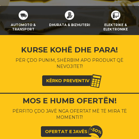
AUTOMOTO &
DHURATA & BIZHUTERI
ELEKTRIKE &
TRANSPORT
ELEKTRONIKE
KURSE KOHË DHE PARA!
PËR ÇDO PUNIM, SHËRBIM APO PRODUKT QË
NEVOJITET!
KËRKO PREVENTIV
MOS E HUMB OFERTËN!
PËRFITO ÇDO JAVË NGA OFERTAT MË TË MIRA TË
MOMENTIT!
OFERTAT E JAVËS