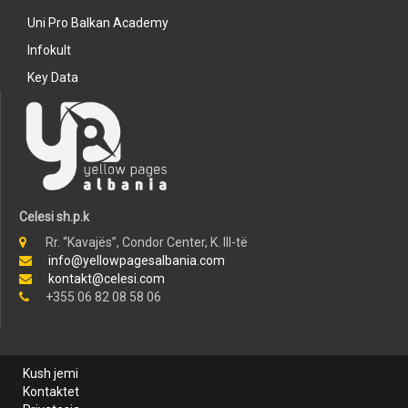
Uni Pro Balkan Academy
Infokult
Key Data
Celesi sh.p.k
Rr. “Kavajës”, Condor Center, K. III-të
info@yellowpagesalbania.com
kontakt@celesi.com
+355 06 82 08 58 06
Kush jemi
Kontaktet