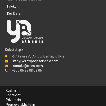
Infokult
Key Data
Celesi sh.p.k
Rr. “Kavajës”, Condor Center, K. III-të
info@yellowpagesalbania.com
kontakt@celesi.com
+355 06 82 08 58 06
Kush jemi
Kontaktet
Privatesia
Promovo aktivitetin