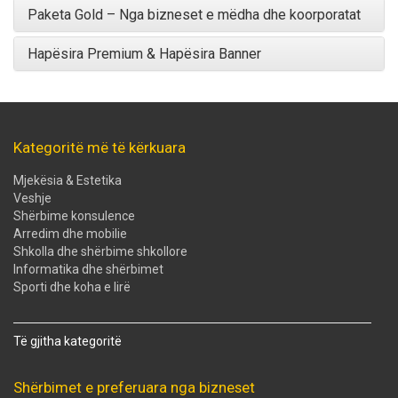
Paketa Gold – Nga bizneset e mëdha dhe koorporatat
Hapësira Premium & Hapësira Banner
Kategoritë më të kërkuara
Mjekësia & Estetika
Veshje
Shërbime konsulence
Arredim dhe mobilie
Shkolla dhe shërbime shkollore
Informatika dhe shërbimet
Sporti dhe koha e lirë
Të gjitha kategoritë
Shërbimet e preferuara nga bizneset