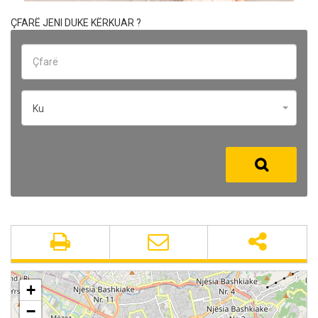
ÇFARË JENI DUKE KËRKUAR ?
Ku
+
−