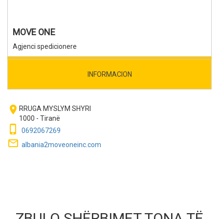
MOVE ONE
Agjenci spedicionere
INFORMACION
room
RRUGA MYSLYM SHYRI
1000 - Tiranë
phone_iphone
0692067269
mail_outline
albania2moveoneinc.com
ZBULO SHËRBIMET TONA TË