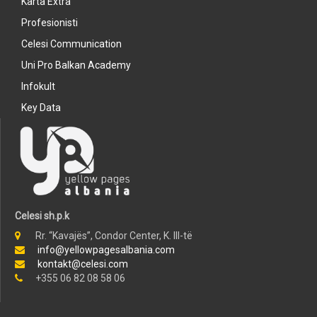
Karta Extra
Profesionisti
Celesi Communication
Uni Pro Balkan Academy
Infokult
Key Data
Celesi sh.p.k
Rr. “Kavajës”, Condor Center, K. III-të
info@yellowpagesalbania.com
kontakt@celesi.com
+355 06 82 08 58 06