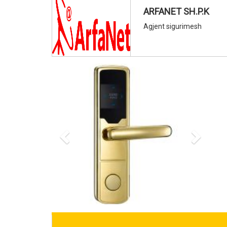
ARFANET SH.P.K
Agjent sigurimesh