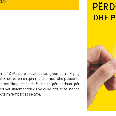
CION
in 2013. Më parë aktiviteti i kësaj kompanie kryhej
 Shpk ofron shitjen me shumicë dhe pakicë të
r e satelitor, të thjeshtë dhe të përqendruar për
ri për sistemet televizive duke ofruar asistencë
k të mirëmbajtjes së tyre.