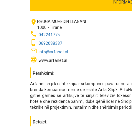
INFORMA
room
RRUGA MUHEDIN LLAGANI
1000 - Tiranë
phone
042241775
phone_iphone
0692088387
mail_outline
info@arfanet.al
language
www.arfanet.al
Përshkrimi:
Arfanet sh.p.k është krijuar si kompani e pavarur në vit
brenda kompanisë mëmë që është Arfa Shpk. ArfaNet
gjithë gamës së artikujve të sinjalit televiziv tokëso
hotele dhe rezidenca banimi, duke qënë lider në Shqipë
teknike në projektimin, instalimin dhe shërbimin periodi
Detajet: