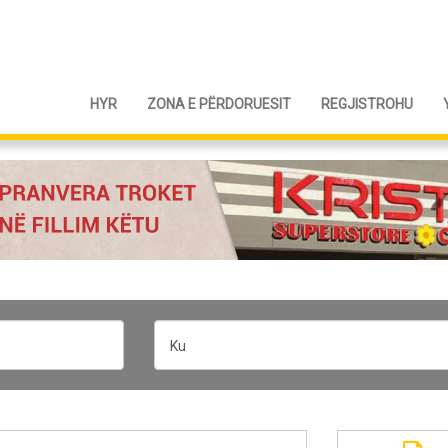
HYR
ZONA E PËRDORUESIT
REGJISTROHU
Ku