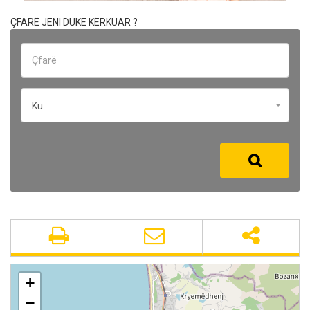
ÇFARË JENI DUKE KËRKUAR ?
Ku
+
−