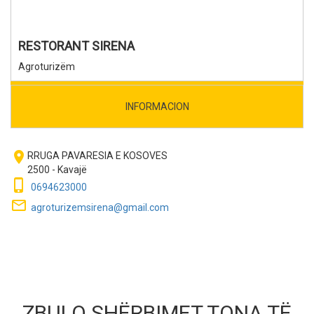
RESTORANT SIRENA
Agroturizëm
INFORMACION
room
RRUGA PAVARESIA E KOSOVES
2500 - Kavajë
phone_iphone
0694623000
mail_outline
agroturizemsirena@gmail.com
ZBULO SHËRBIMET TONA TË