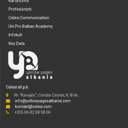
Karta Extra
Profesionisti
Celesi Communication
Uni Pro Balkan Academy
Infokult
Key Data
Celesi sh.p.k
Rr. “Kavajës”, Condor Center, K. III-të
info@yellowpagesalbania.com
kontakt@celesi.com
+355 06 82 08 58 06