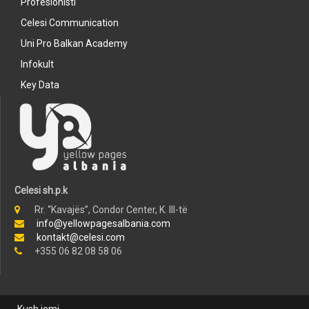
Profesionisti
Celesi Communication
Uni Pro Balkan Academy
Infokult
Key Data
Celesi sh.p.k
Rr. “Kavajës”, Condor Center, K. III-të
info@yellowpagesalbania.com
kontakt@celesi.com
+355 06 82 08 58 06
Kush jemi