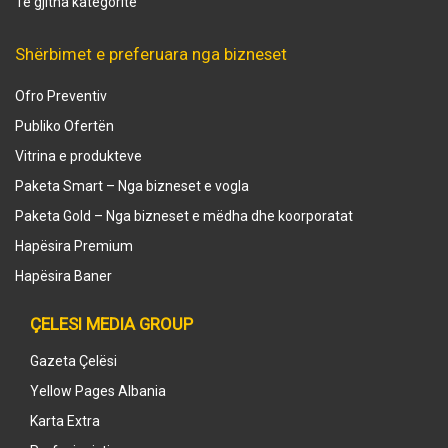
Të gjitha kategoritë
Shërbimet e preferuara nga bizneset
Ofro Preventiv
Publiko Ofertën
Vitrina e produkteve
Paketa Smart – Nga bizneset e vogla
Paketa Gold – Nga bizneset e mëdha dhe koorporatat
Hapësira Premium
Hapësira Baner
ÇELESI MEDIA GROUP
Gazeta Çelësi
Yellow Pages Albania
Karta Extra