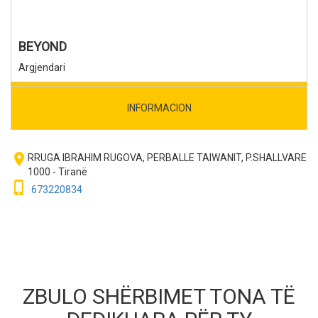
BEYOND
Argjendari
INFORMACION
room
RRUGA IBRAHIM RUGOVA, PERBALLE TAIWANIT, P.SHALLVARE
1000 - Tiranë
phone_iphone
673220834
ZBULO SHËRBIMET TONA TË