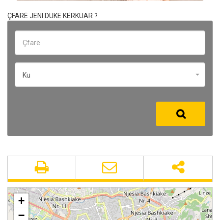
ÇFARË JENI DUKE KËRKUAR ?
Ku
+
−