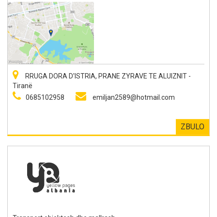
RRUGA DORA D'ISTRIA, PRANE ZYRAVE TE ALUIZNIT -
Tiranë
0685102958
emiljan2589@hotmail.com
ZBULO