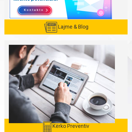
Lajme & Blog
Created with
SuperSurvey
Kërko Preventiv