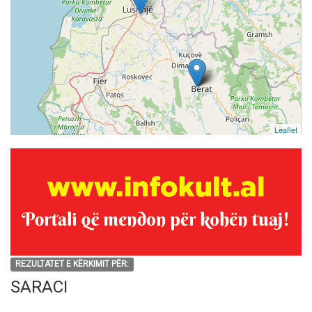
Leaflet
REZULTATET E KËRKIMIT PËR:
SARACI