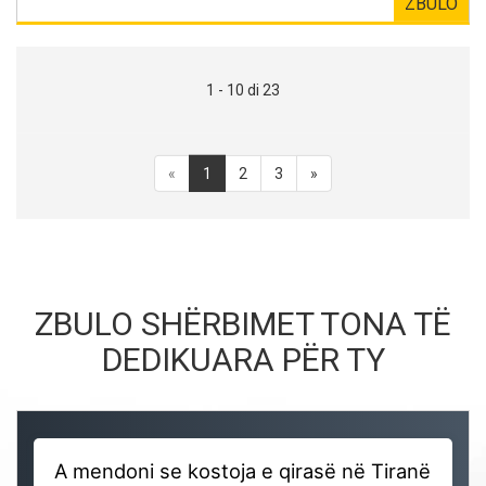
ZBULO
1 - 10 di 23
«
1
2
3
»
ZBULO SHËRBIMET TONA TË
DEDIKUARA PËR TY