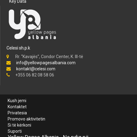
Key Data
Celesi sh.p.k
Rr. “Kavajës”, Condor Center, K. III-të
info@yellowpagesalbania.com
kontakt@celesi.com
+355 06 82 08 58 06
Kush jemi
Kontaktet
Privatesia
Promovo aktivitetin
Si të kërkoni
Suporti