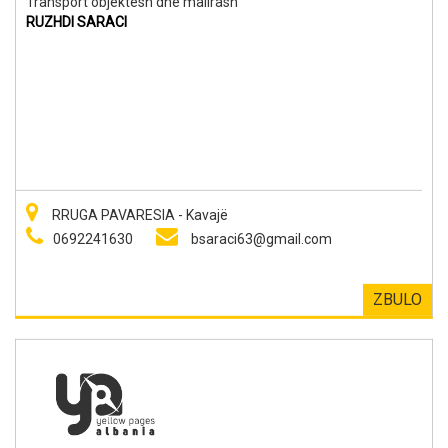
Transport objektesh dhe mallrash
RUZHDI SARACI
RRUGA PAVARESIA - Kavajë
0692241630
bsaraci63@gmail.com
ZBULO