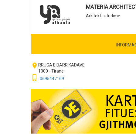
MATERIA ARCHITEC
Arkitekt - studime
INFORMA
room
RRUGA E BARRIKADAVE
1000 - Tiranë
phone_iphone
0695447169