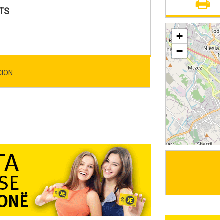
TS
+
−
CION