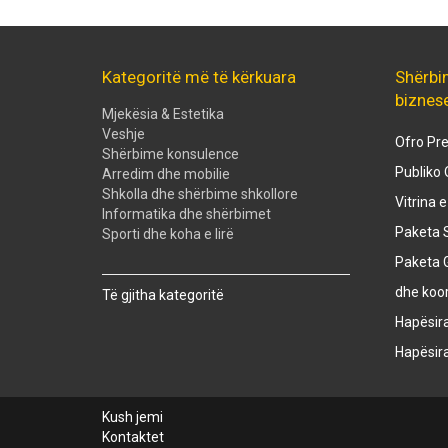
Kategoritë më të kërkuara
Shërbi
biznes
Mjekësia & Estetika
Veshje
Ofro Pre
Shërbime konsulence
Publiko 
Arredim dhe mobilie
Shkolla dhe shërbime shkollore
Vitrina 
Informatika dhe shërbimet
Paketa S
Sporti dhe koha e lirë
Paketa 
Created with
SuperSurvey
dhe koo
Të gjitha kategoritë
Hapësir
Hapësir
Kush jemi
Kontaktet