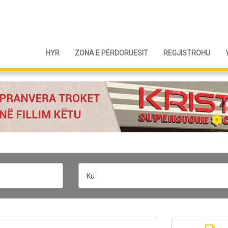
HYR
ZONA E PËRDORUESIT
REGJISTROHU
Ku