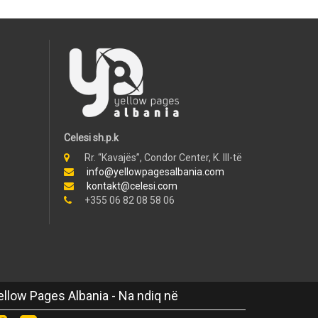
Celesi sh.p.k
Rr. “Kavajës”, Condor Center, K. III-të
info@yellowpagesalbania.com
kontakt@celesi.com
+355 06 82 08 58 06
ellow Pages Albania - Na ndiq në