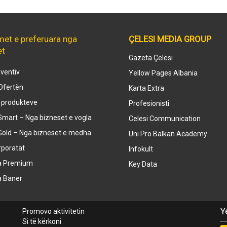
met e preferuara nga
ÇELESI MEDIA GROUP
et
Gazeta Çelësi
ventiv
Yellow Pages Albania
Ofertën
Karta Extra
e produkteve
Profesionisti
mart – Nga bizneset e vogla
Celesi Communication
Gold – Nga bizneset e mëdha
Uni Pro Balkan Academy
rporatat
Infokult
a Premium
Key Data
a Baner
Y
Promovo aktivitetin
Si të kërkoni