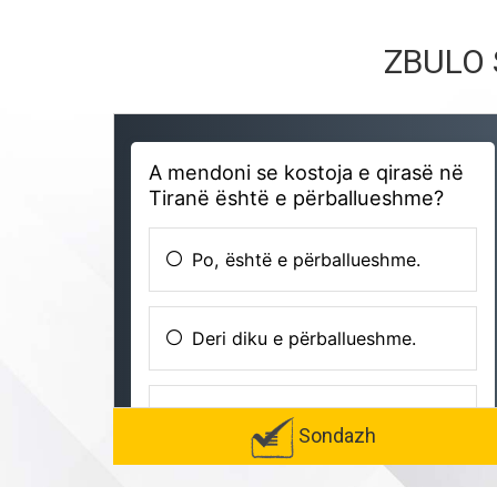
ZBULO 
Sondazh