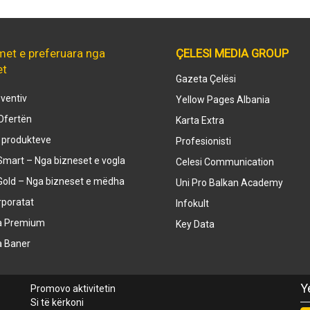
met e preferuara nga
ÇELESI MEDIA GROUP
et
Gazeta Çelësi
ventiv
Yellow Pages Albania
Ofertën
Karta Extra
e produkteve
Profesionisti
mart – Nga bizneset e vogla
Celesi Communication
Gold – Nga bizneset e mëdha
Uni Pro Balkan Academy
rporatat
Infokult
a Premium
Key Data
a Baner
Y
Promovo aktivitetin
Si të kërkoni