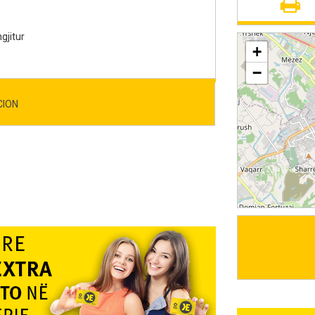
gjitur
+
−
CION