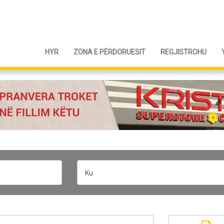
HYR
ZONA E PËRDORUESIT
REGJISTROHU
Ku