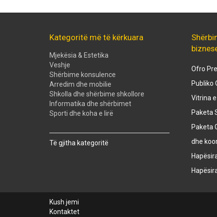
Kategoritë më të kërkuara
Shërbi
biznes
Mjekësia & Estetika
Veshje
Ofro Pre
Shërbime konsulence
Publiko 
Arredim dhe mobilie
Shkolla dhe shërbime shkollore
Vitrina 
Informatika dhe shërbimet
Paketa S
Sporti dhe koha e lirë
Paketa 
Created with
SuperSurvey
dhe koo
Të gjitha kategoritë
Hapësir
Hapësir
Kush jemi
Kontaktet