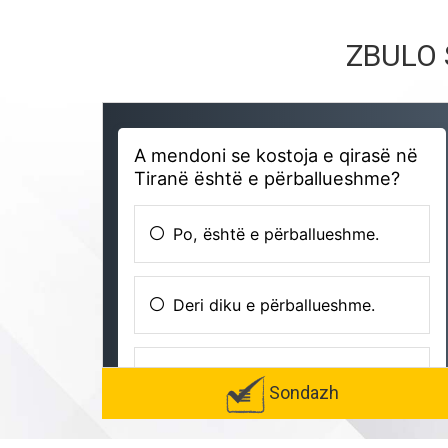
ZBULO 
Sondazh