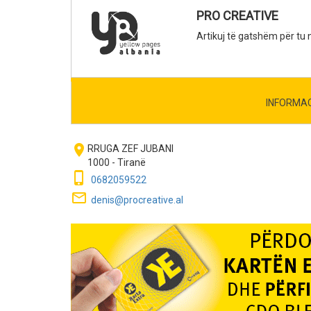
PRO CREATIVE
Artikuj të gatshëm për tu n
INFORMA
room
RRUGA ZEF JUBANI
1000 - Tiranë
phone_iphone
0682059522
mail_outline
denis@procreative.al