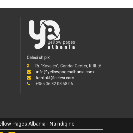
Celesi sh.p.k
Rr. “Kavajës”, Condor Center, K. III-të
info@yellowpagesalbania.com
kontakt@celesi.com
+355 06 82 08 58 06
ellow Pages Albania - Na ndiq në