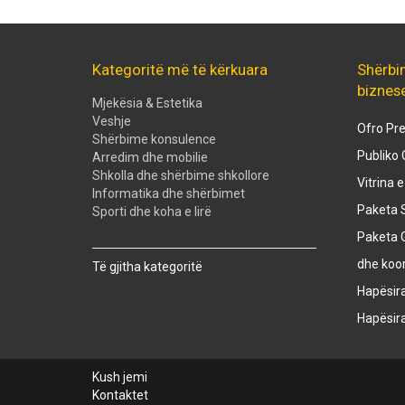
Kategoritë më të kërkuara
Shërbi
biznes
Mjekësia & Estetika
Veshje
Ofro Pre
Shërbime konsulence
Publiko 
Arredim dhe mobilie
Shkolla dhe shërbime shkollore
Vitrina 
Informatika dhe shërbimet
Paketa S
Sporti dhe koha e lirë
Paketa 
Created with
SuperSurvey
dhe koo
Të gjitha kategoritë
Hapësir
Hapësir
Kush jemi
Kontaktet