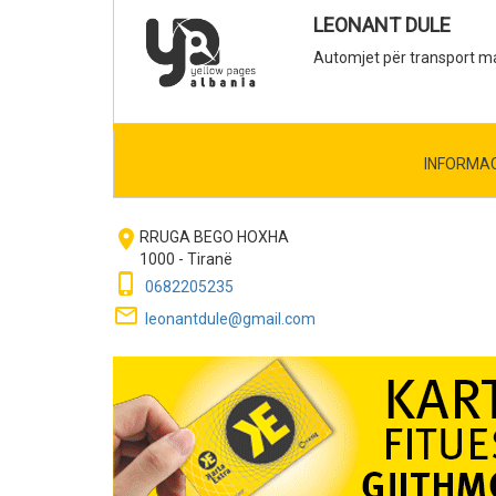
LEONANT DULE
Automjet për transport ma
INFORMA
room
RRUGA BEGO HOXHA
1000 - Tiranë
phone_iphone
0682205235
mail_outline
leonantdule@gmail.com