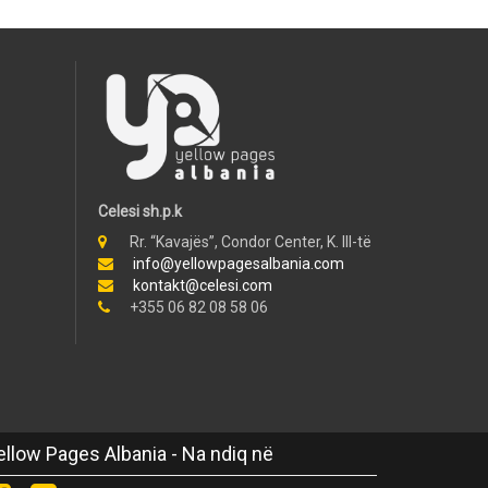
Celesi sh.p.k
Rr. “Kavajës”, Condor Center, K. III-të
info@yellowpagesalbania.com
kontakt@celesi.com
+355 06 82 08 58 06
ellow Pages Albania - Na ndiq në