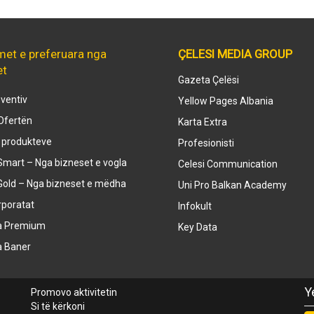
met e preferuara nga
ÇELESI MEDIA GROUP
et
Gazeta Çelësi
ventiv
Yellow Pages Albania
Ofertën
Karta Extra
e produkteve
Profesionisti
mart – Nga bizneset e vogla
Celesi Communication
Gold – Nga bizneset e mëdha
Uni Pro Balkan Academy
rporatat
Infokult
a Premium
Key Data
a Baner
Y
Promovo aktivitetin
Si të kërkoni