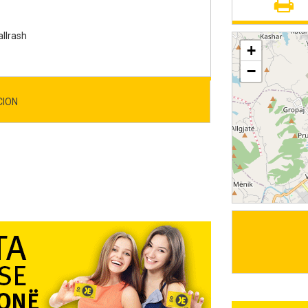
llrash
+
−
CION