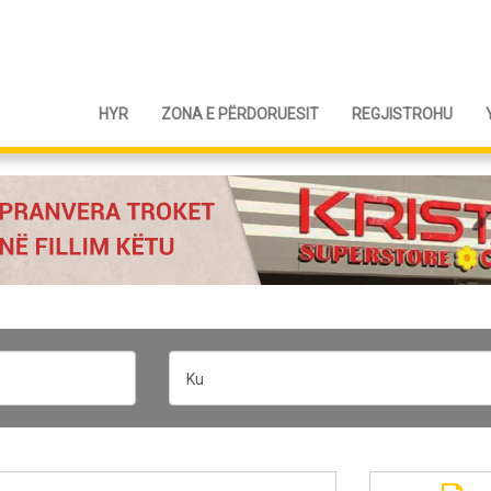
HYR
ZONA E PËRDORUESIT
REGJISTROHU
Ku