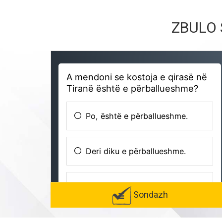
ZBULO 
Sondazh