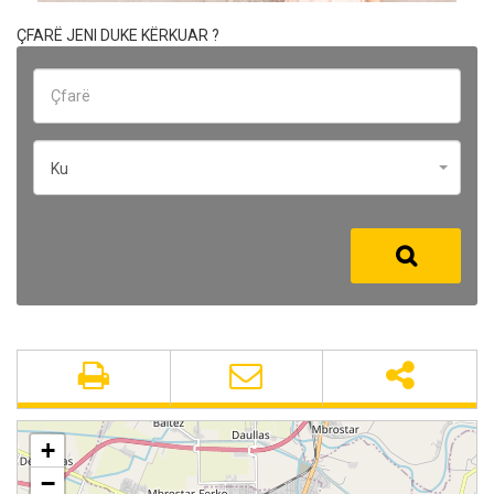
ÇFARË JENI DUKE KËRKUAR ?
Ku
+
−