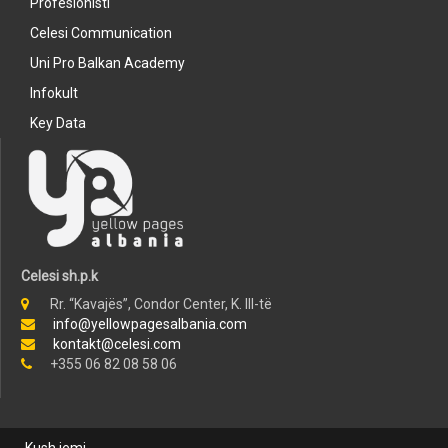
Profesionisti
Celesi Communication
Uni Pro Balkan Academy
Infokult
Key Data
Celesi sh.p.k
Rr. “Kavajës”, Condor Center, K. III-të
info@yellowpagesalbania.com
kontakt@celesi.com
+355 06 82 08 58 06
Kush jemi