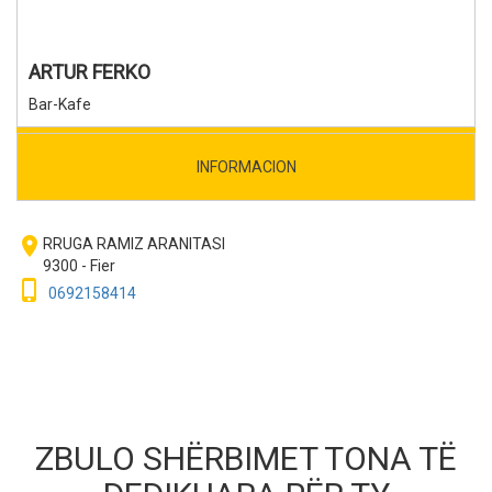
ARTUR FERKO
Bar-Kafe
INFORMACION
room
RRUGA RAMIZ ARANITASI
9300 - Fier
phone_iphone
0692158414
ZBULO SHËRBIMET TONA TË