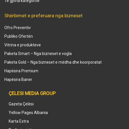
Të gjitha kategoritë
Shërbimet e preferuara nga bizneset
Ofro Preventiv
Publiko Ofertën
Vitrina e produkteve
Paketa Smart – Nga bizneset e vogla
Paketa Gold – Nga bizneset e mëdha dhe koorporatat
Hapësira Premium
Hapësira Baner
ÇELESI MEDIA GROUP
Gazeta Çelësi
Yellow Pages Albania
Karta Extra