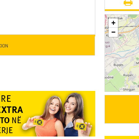
+
−
CION