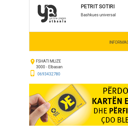
PETRIT SOTIRI
Bashkues universal
INFORMA
room
FSHATI MLIZE
3000 - Elbasan
phone_iphone
0693432780