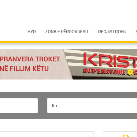
HYR
ZONA E PËRDORUESIT
REGJISTROHU
Ku