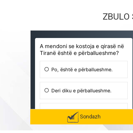
ZBULO 
Sondazh