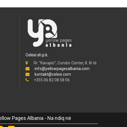
Celesi sh.p.k
Rr. “Kavajës”, Condor Center, K. III-të
info@yellowpagesalbania.com
kontakt@celesi.com
+355 06 82 08 58 06
ellow Pages Albania - Na ndiq në