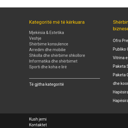
Kategoritë më të kërkuara
Shërbi
biznes
Mjekësia & Estetika
Veshje
Ofro Pre
Shërbime konsulence
Publiko 
Arredim dhe mobilie
Shkolla dhe shërbime shkollore
Vitrina 
Informatika dhe shërbimet
Paketa S
Sporti dhe koha e lirë
Paketa 
Created with
SuperSurvey
dhe koo
Të gjitha kategoritë
Hapësir
Hapësir
Kush jemi
Kontaktet