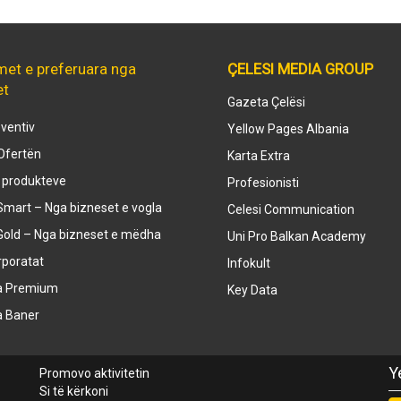
met e preferuara nga
ÇELESI MEDIA GROUP
et
Gazeta Çelësi
ventiv
Yellow Pages Albania
Ofertën
Karta Extra
e produkteve
Profesionisti
mart – Nga bizneset e vogla
Celesi Communication
Gold – Nga bizneset e mëdha
Uni Pro Balkan Academy
rporatat
Infokult
a Premium
Key Data
a Baner
Y
Promovo aktivitetin
Si të kërkoni