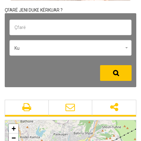
ÇFARË JENI DUKE KËRKUAR ?
Ku
+
−