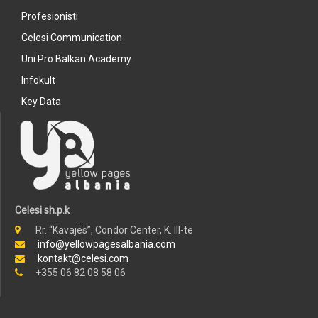
Profesionisti
Celesi Communication
Uni Pro Balkan Academy
Infokult
Key Data
Celesi sh.p.k
Rr. “Kavajës”, Condor Center, K. III-të
info@yellowpagesalbania.com
kontakt@celesi.com
+355 06 82 08 58 06