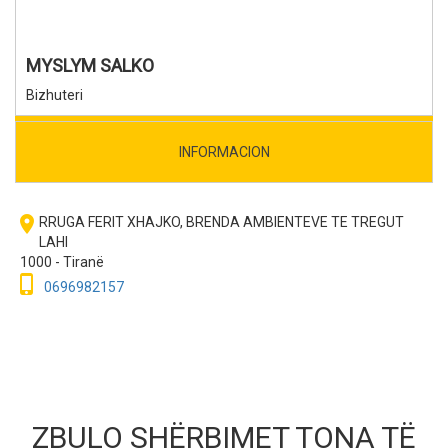
MYSLYM SALKO
Bizhuteri
INFORMACION
room
RRUGA FERIT XHAJKO, BRENDA AMBIENTEVE TE TREGUT
LAHI
1000 - Tiranë
phone_iphone
0696982157
ZBULO SHËRBIMET TONA TË