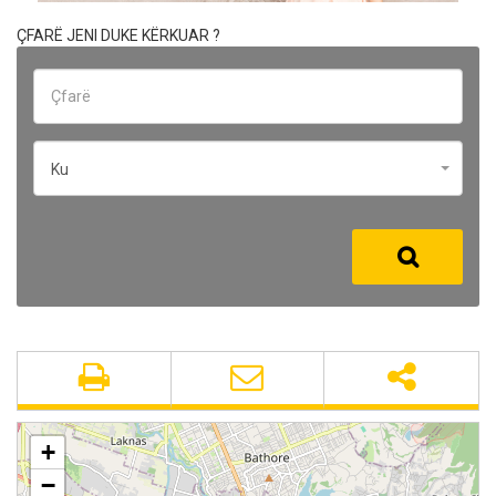
ÇFARË JENI DUKE KËRKUAR ?
Ku
+
−