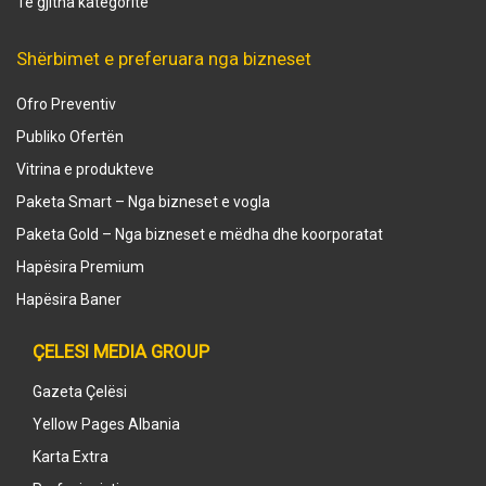
Të gjitha kategoritë
Shërbimet e preferuara nga bizneset
Ofro Preventiv
Publiko Ofertën
Vitrina e produkteve
Paketa Smart – Nga bizneset e vogla
Paketa Gold – Nga bizneset e mëdha dhe koorporatat
Hapësira Premium
Hapësira Baner
ÇELESI MEDIA GROUP
Gazeta Çelësi
Yellow Pages Albania
Karta Extra