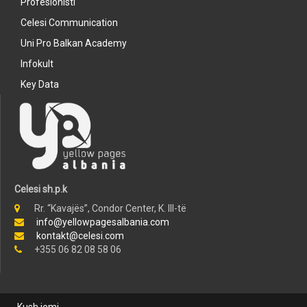
Profesionisti
Celesi Communication
Uni Pro Balkan Academy
Infokult
Key Data
Celesi sh.p.k
Rr. “Kavajës”, Condor Center, K. III-të
info@yellowpagesalbania.com
kontakt@celesi.com
+355 06 82 08 58 06
Kush jemi