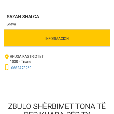
SAZAN SHALCA
Brava
INFORMACION
room
RRUGA KASTRIOTET
1030 - Tiranë
phone_iphone
0682473269
ZBULO SHËRBIMET TONA TË