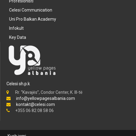
Profesionisti
Celesi Communication
Uni Pro Balkan Academy
Infokult
Key Data
Celesi sh.p.k
Rr. “Kavajës”, Condor Center, K. III-të
info@yellowpagesalbania.com
kontakt@celesi.com
+355 06 82 08 58 06
Kush jemi