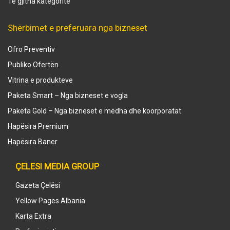
Të gjitha kategoritë
Shërbimet e preferuara nga bizneset
Ofro Preventiv
Publiko Ofertën
Vitrina e produkteve
Paketa Smart – Nga bizneset e vogla
Paketa Gold – Nga bizneset e mëdha dhe koorporatat
Hapësira Premium
Hapësira Baner
ÇELESI MEDIA GROUP
Gazeta Çelësi
Yellow Pages Albania
Karta Extra