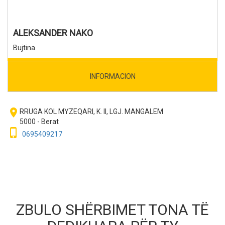
ALEKSANDER NAKO
Bujtina
INFORMACION
room
RRUGA KOL MYZEQARI, K. II, LGJ. MANGALEM
5000 - Berat
phone_iphone
0695409217
ZBULO SHËRBIMET TONA TË