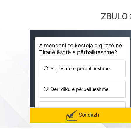
ZBULO 
Sondazh