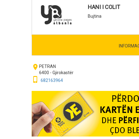
HANI I COLIT
Bujtina
INFORMA
room
PETRAN
6400 - Gjirokastër
phone_iphone
682163964