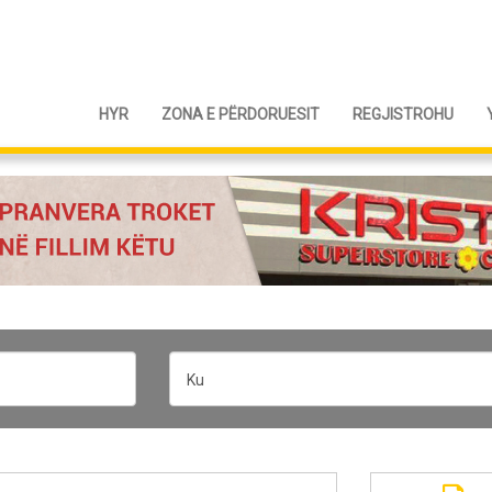
HYR
ZONA E PËRDORUESIT
REGJISTROHU
Ku