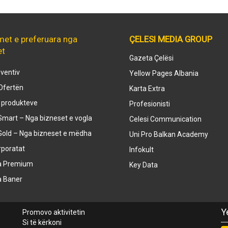
met e preferuara nga
ÇELESI MEDIA GROUP
et
Gazeta Çelësi
ventiv
Yellow Pages Albania
Ofertën
Karta Extra
e produkteve
Profesionisti
mart – Nga bizneset e vogla
Celesi Communication
Gold – Nga bizneset e mëdha
Uni Pro Balkan Academy
rporatat
Infokult
a Premium
Key Data
a Baner
Y
Promovo aktivitetin
Si të kërkoni