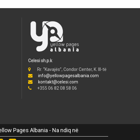
Celesi sh.p.k
Rr. “Kavajës”, Condor Center, K. III-të
info@yellowpagesalbania.com
kontakt@celesi.com
+355 06 82 08 58 06
ellow Pages Albania - Na ndiq në