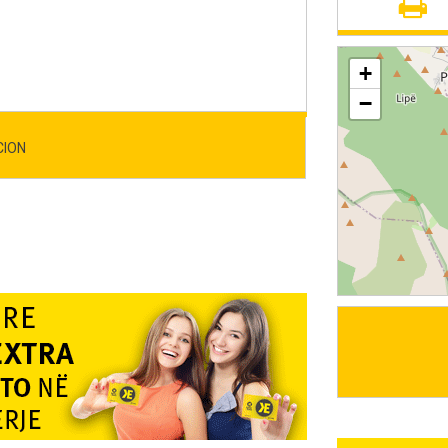
+
−
CION