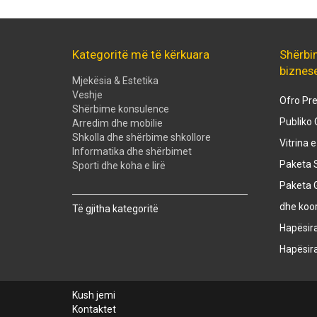
Kategoritë më të kërkuara
Shërbi
biznes
Mjekësia & Estetika
Veshje
Ofro Pre
Shërbime konsulence
Publiko 
Arredim dhe mobilie
Shkolla dhe shërbime shkollore
Vitrina 
Informatika dhe shërbimet
Paketa S
Sporti dhe koha e lirë
Paketa 
Created with
SuperSurvey
dhe koo
Të gjitha kategoritë
Hapësir
Hapësir
Kush jemi
Kontaktet