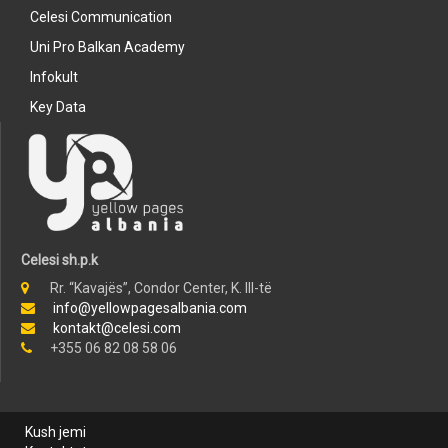
Celesi Communication
Uni Pro Balkan Academy
Infokult
Key Data
Celesi sh.p.k
Rr. “Kavajës”, Condor Center, K. III-të
info@yellowpagesalbania.com
kontakt@celesi.com
+355 06 82 08 58 06
Kush jemi