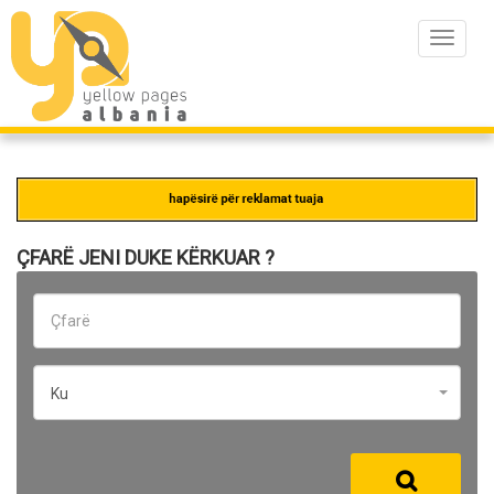
Toggle
navigat
ÇFARË JENI DUKE KËRKUAR ?
Ku