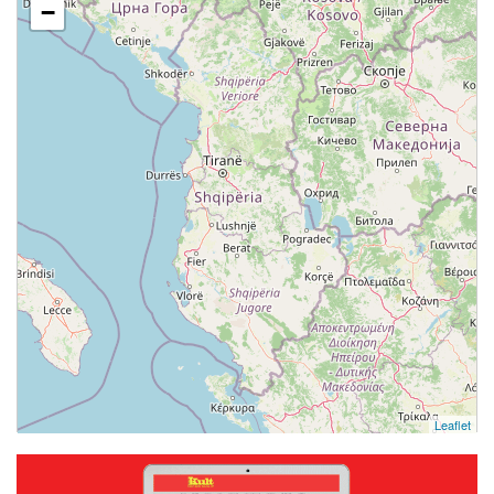
−
Leaflet