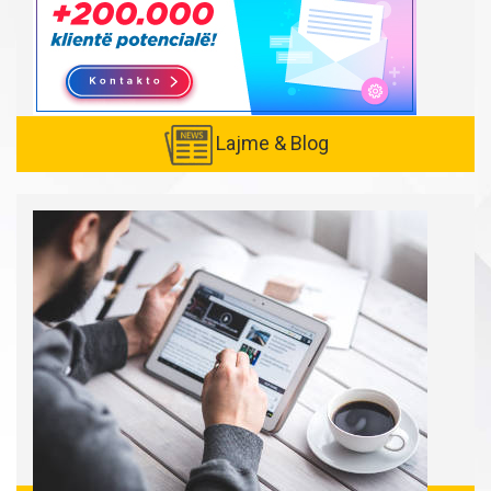
Lajme & Blog
Created with
SuperSurvey