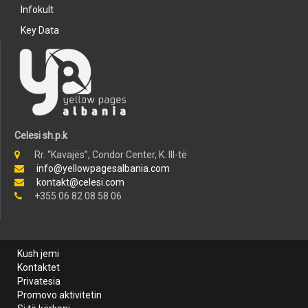
Infokult
Key Data
Celesi sh.p.k
Rr. “Kavajës”, Condor Center, K. III-të
info@yellowpagesalbania.com
kontakt@celesi.com
+355 06 82 08 58 06
Kush jemi
Kontaktet
Privatesia
Promovo aktivitetin