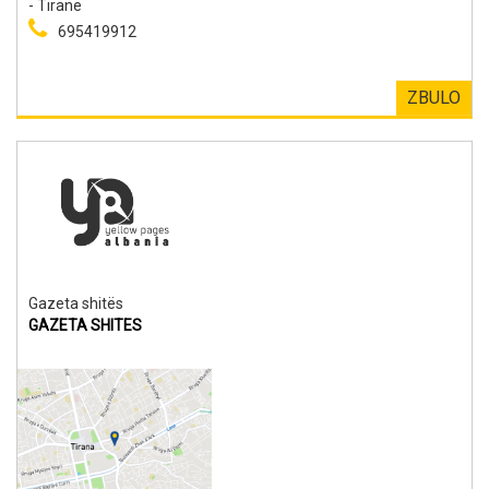
- Tiranë
695419912
ZBULO
Gazeta shitës
GAZETA SHITES