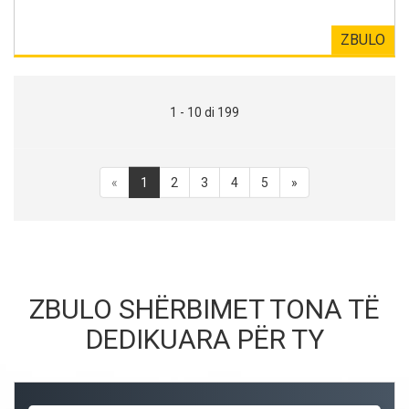
ZBULO
1 - 10 di 199
«
1
2
3
4
5
»
ZBULO SHËRBIMET TONA TË
DEDIKUARA PËR TY