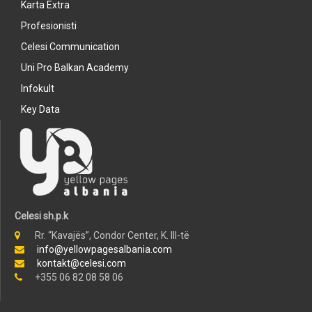
Karta Extra
Profesionisti
Celesi Communication
Uni Pro Balkan Academy
Infokult
Key Data
Celesi sh.p.k
Rr. “Kavajës”, Condor Center, K. III-të
info@yellowpagesalbania.com
kontakt@celesi.com
+355 06 82 08 58 06