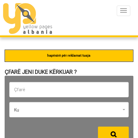
Toggle
navigat
ÇFARË JENI DUKE KËRKUAR ?
Ku