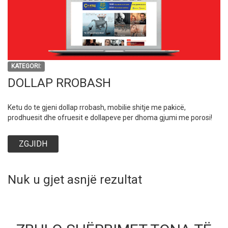
KATEGORI:
DOLLAP RROBASH
Ketu do te gjeni dollap rrobash, mobilie shitje me pakicë,
prodhuesit dhe ofruesit e dollapeve per dhoma gjumi me porosi!
ZGJIDH
Nuk u gjet asnjë rezultat