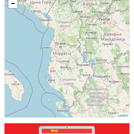
−
Leaflet