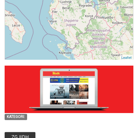
Leaflet
KATEGORI:
ZGJIDH