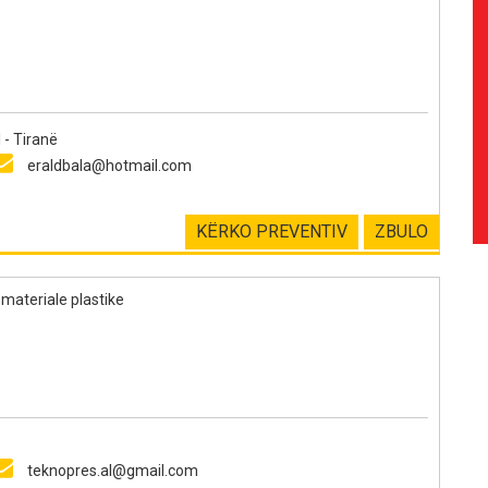
- Tiranë
eraldbala@hotmail.com
KËRKO PREVENTIV
ZBULO
materiale plastike
teknopres.al@gmail.com