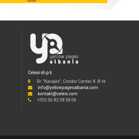
Celesi sh.p.k
Rr. “Kavajës”, Condor Center, K. III-të
info@yellowpagesalbania.com
kontakt@celesi.com
+355 06 82 08 58 06