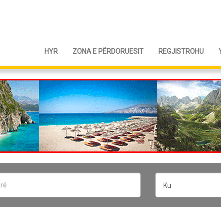
HYR
ZONA E PËRDORUESIT
REGJISTROHU
Ku