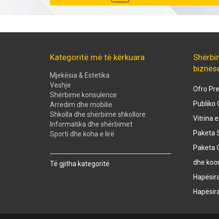
Kategoritë më të kërkuara
Shërbi
biznes
Mjekësia & Estetika
Veshje
Ofro Pre
Shërbime konsulence
Publiko 
Arredim dhe mobilie
Shkolla dhe shërbime shkollore
Vitrina 
Informatika dhe shërbimet
Paketa S
Sporti dhe koha e lirë
Paketa 
Created with
SuperSurvey
dhe koo
Të gjitha kategoritë
Hapësir
Hapësir