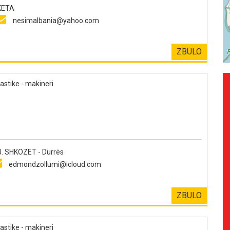
KETA
nesimalbania@yahoo.com
ZBULO
astike - makineri
. SHKOZET - Durrës
edmondzollumi@icloud.com
ZBULO
astike - makineri