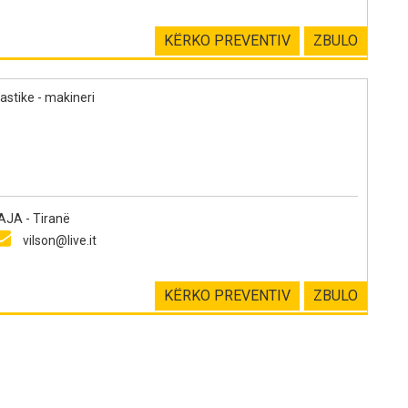
KËRKO PREVENTIV
ZBULO
astike - makineri
JA - Tiranë
vilson@live.it
KËRKO PREVENTIV
ZBULO