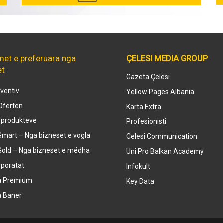
met e preferuara nga
ÇELESI MEDIA GROUP
et
Gazeta Çelësi
ventiv
Yellow Pages Albania
Ofertën
Karta Extra
e produkteve
Profesionisti
mart – Nga bizneset e vogla
Celesi Communication
Gold – Nga bizneset e mëdha
Uni Pro Balkan Academy
rporatat
Infokult
a Premium
Key Data
a Baner