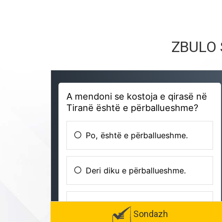
ZBULO 
Sondazh