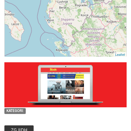
Leaflet
KATEGORI:
ZGJIDH