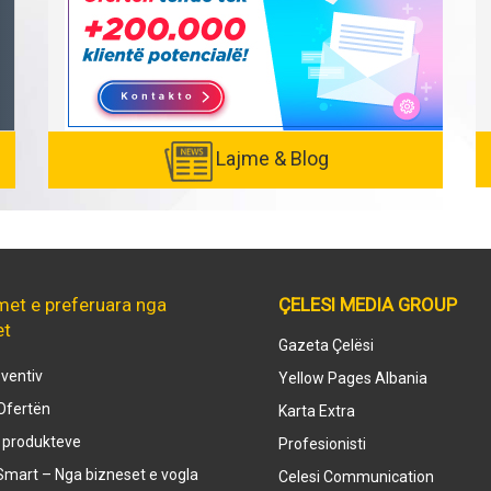
Lajme & Blog
met e preferuara nga
ÇELESI MEDIA GROUP
et
Gazeta Çelësi
ventiv
Yellow Pages Albania
Ofertën
Karta Extra
e produkteve
Profesionisti
mart – Nga bizneset e vogla
Celesi Communication