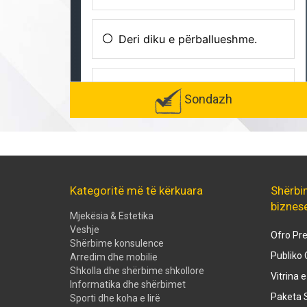
Sondazh
Kategoritë më të kërkuara
Shërbi
biznes
Mjekësia & Estetika
Veshje
Ofro Pre
Shërbime konsulence
Publiko 
Arredim dhe mobilie
Shkolla dhe shërbime shkollore
Vitrina 
Informatika dhe shërbimet
Paketa S
Sporti dhe koha e lirë