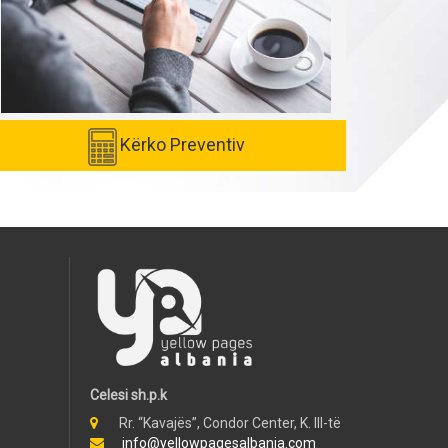
Kërko Preventiv
Celesi sh.p.k
Rr. “Kavajës”, Condor Center, K. III-të
info@yellowpagesalbania.com