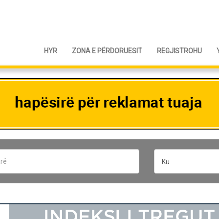
HYR
ZONA E PËRDORUESIT
REGJISTROHU
Ku