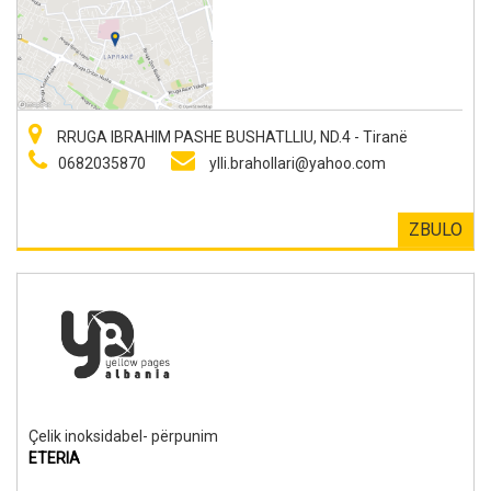
RRUGA IBRAHIM PASHE BUSHATLLIU, ND.4 - Tiranë
0682035870
ylli.brahollari@yahoo.com
ZBULO
Çelik inoksidabel- përpunim
ETERIA