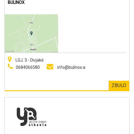
BULINOX
LGJ. 3 - Divjakë
0684066580
info@bulinox.a
ZBULO