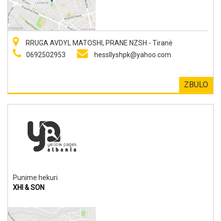
RRUGA AVDYL MATOSHI, PRANE NZSH - Tiranë
0692502953
hessllyshpk@yahoo.com
ZBULO
Punime hekuri
XHI & SON