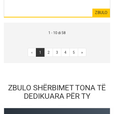
ZBULO
1 - 10 di 58
«
1
2
3
4
5
»
ZBULO SHËRBIMET TONA TË
DEDIKUARA PËR TY