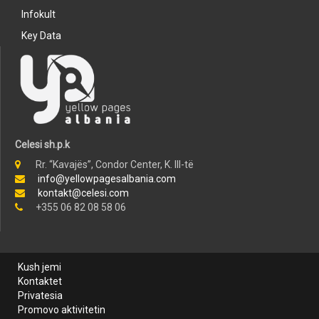
Infokult
Key Data
Celesi sh.p.k
Rr. “Kavajës”, Condor Center, K. III-të
info@yellowpagesalbania.com
kontakt@celesi.com
+355 06 82 08 58 06
Kush jemi
Kontaktet
Privatesia
Promovo aktivitetin