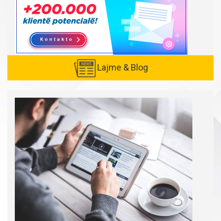
Lajme & Blog
Created with
SuperSurvey