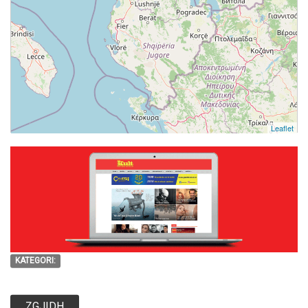
Leaflet
KATEGORI:
ZGJIDH