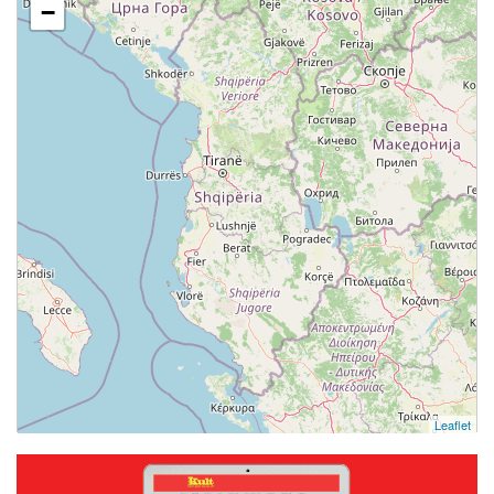
−
Leaflet