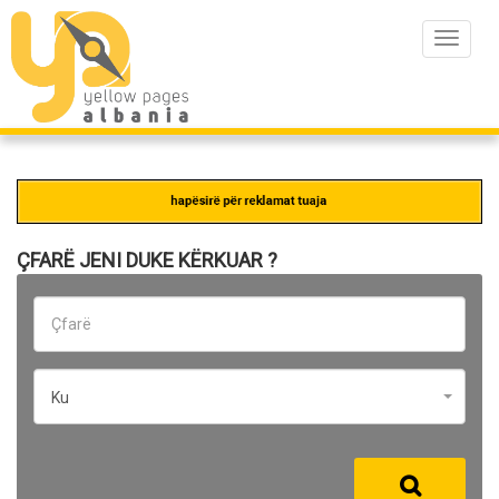
Toggle
navigat
ÇFARË JENI DUKE KËRKUAR ?
Ku