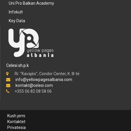
Uni Pro Balkan Academy
Infokult
Key Data
Celesi sh.p.k
Rr. “Kavajës”, Condor Center, K. III-të
info@yellowpagesalbania.com
kontakt@celesi.com
+355 06 82 08 58 06
Kush jemi
Kontaktet
Privatesia