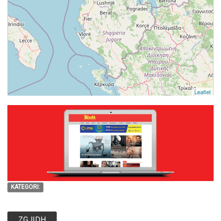
Leaflet
KATEGORI:
ZGJIDH