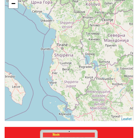
−
Leaflet