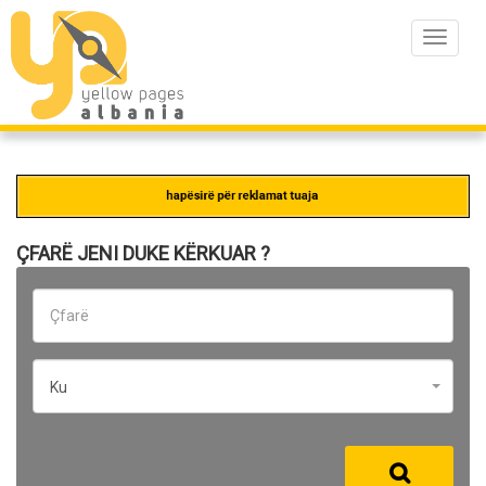
Toggle
navigat
ÇFARË JENI DUKE KËRKUAR ?
Ku