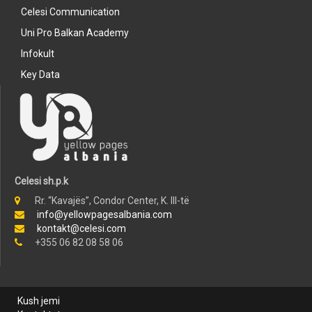
Celesi Communication
Uni Pro Balkan Academy
Infokult
Key Data
Celesi sh.p.k
Rr. “Kavajës”, Condor Center, K. III-të
info@yellowpagesalbania.com
kontakt@celesi.com
+355 06 82 08 58 06
Kush jemi