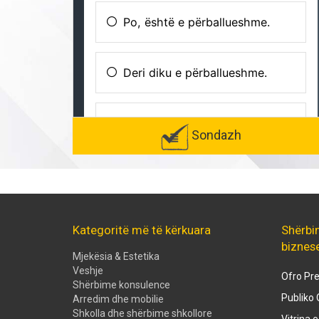
Sondazh
Kategoritë më të kërkuara
Shërbi
biznes
Mjekësia & Estetika
Veshje
Ofro Pre
Shërbime konsulence
Publiko 
Arredim dhe mobilie
Shkolla dhe shërbime shkollore
Vitrina 