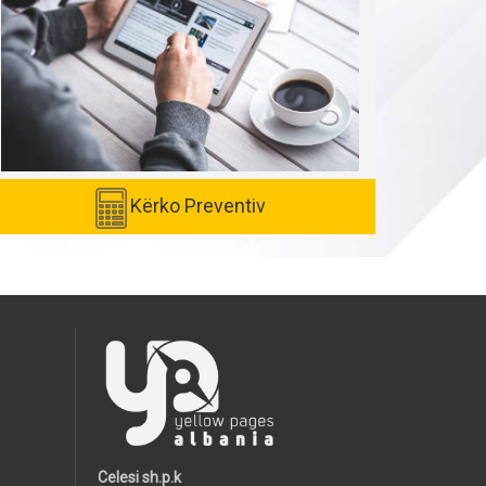
Kërko Preventiv
Celesi sh.p.k