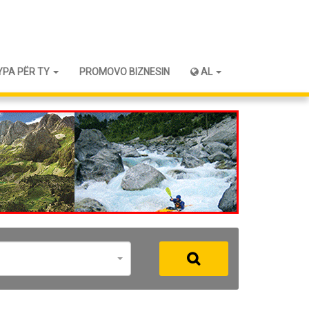
YPA PËR TY
PROMOVO BIZNESIN
AL