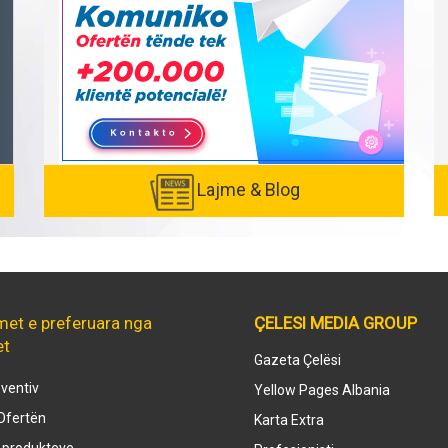
Lajme & Blog
met e preferuara nga
ÇELESI MEDIA GROUP
et
Gazeta Çelësi
ventiv
Yellow Pages Albania
Ofertën
Karta Extra
e produkteve