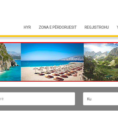
HYR
ZONA E PËRDORUESIT
REGJISTROHU
Ku