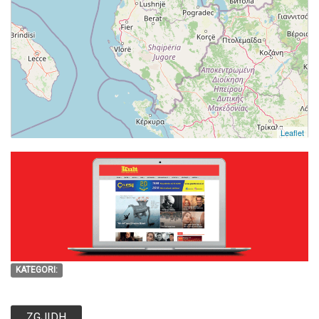
Leaflet
KATEGORI:
ZGJIDH