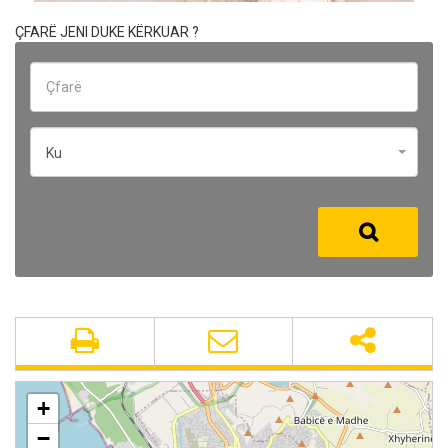
ÇFARË JENI DUKE KËRKUAR ?
Ku
+
−