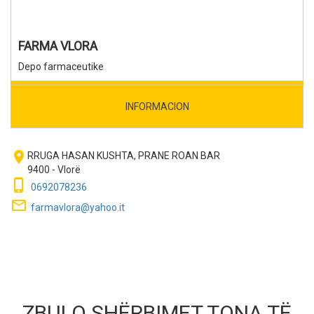
FARMA VLORA
Depo farmaceutike
INFORMACION
room
RRUGA HASAN KUSHTA, PRANE ROAN BAR
9400 - Vlorë
phone_iphone
0692078236
mail_outline
farmavlora@yahoo.it
ZBULO SHËRBIMET TONA TË