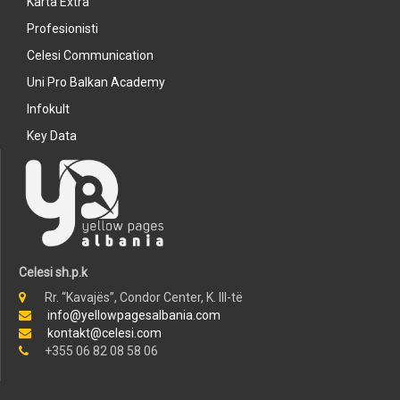
Karta Extra
Profesionisti
Celesi Communication
Uni Pro Balkan Academy
Infokult
Key Data
Celesi sh.p.k
Rr. “Kavajës”, Condor Center, K. III-të
info@yellowpagesalbania.com
kontakt@celesi.com
+355 06 82 08 58 06