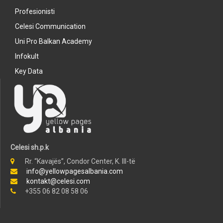
Profesionisti
Celesi Communication
Uni Pro Balkan Academy
Infokult
Key Data
Celesi sh.p.k
Rr. “Kavajës”, Condor Center, K. III-të
info@yellowpagesalbania.com
kontakt@celesi.com
+355 06 82 08 58 06