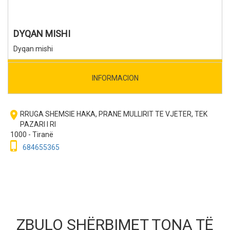
DYQAN MISHI
Dyqan mishi
INFORMACION
room
RRUGA SHEMSIE HAKA, PRANE MULLIRIT TE VJETER, TEK
PAZARI I RI
1000 - Tiranë
phone_iphone
684655365
ZBULO SHËRBIMET TONA TË