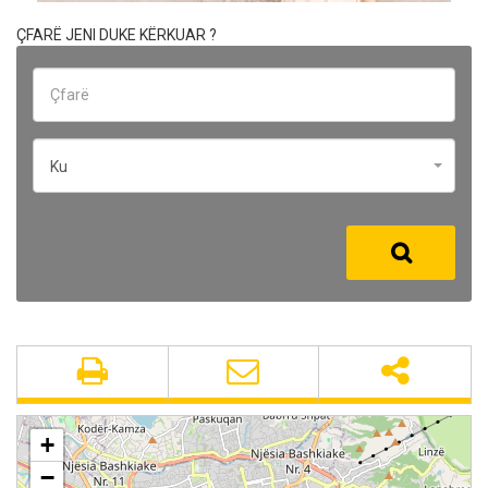
ÇFARË JENI DUKE KËRKUAR ?
Ku
+
−