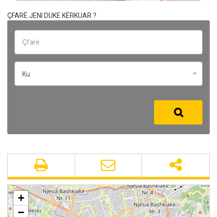
ÇFARË JENI DUKE KËRKUAR ?
Ku
+
−