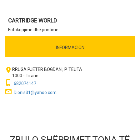
CARTRIDGE WORLD
Fotokopjime dhe printime
INFORMACION
room
RRUGA PJETER BOGDANI, P. TEUTA
1000 - Tiranë
phone_iphone
682074147
mail_outline
Dionis31@yahoo.com
ZBULO SHËRBIMET TONA TË