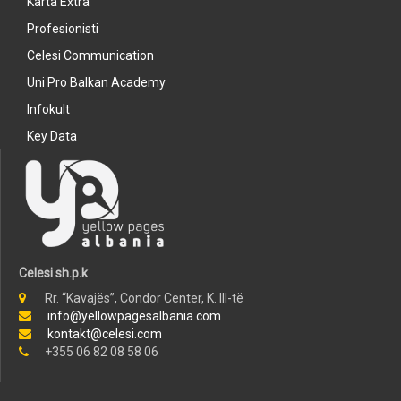
Karta Extra
Profesionisti
Celesi Communication
Uni Pro Balkan Academy
Infokult
Key Data
Celesi sh.p.k
Rr. “Kavajës”, Condor Center, K. III-të
info@yellowpagesalbania.com
kontakt@celesi.com
+355 06 82 08 58 06