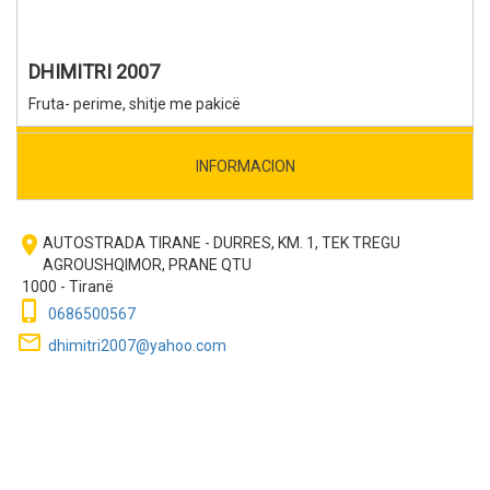
DHIMITRI 2007
Fruta- perime, shitje me pakicë
INFORMACION
room
AUTOSTRADA TIRANE - DURRES, KM. 1, TEK TREGU
AGROUSHQIMOR, PRANE QTU
1000 - Tiranë
phone_iphone
0686500567
mail_outline
dhimitri2007@yahoo.com