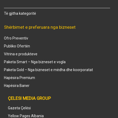
Të gjitha kategoritë
Shërbimet e preferuara nga bizneset
Ofro Preventiv
Publiko Ofertën
Vitrina e produkteve
Paketa Smart – Nga bizneset e vogla
Paketa Gold – Nga bizneset e mëdha dhe koorporatat
Hapësira Premium
Hapësira Baner
ÇELESI MEDIA GROUP
Gazeta Çelësi
Yellow Pages Albania