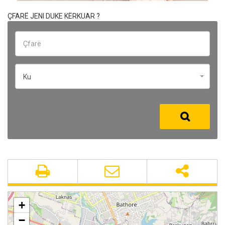
ÇFARË JENI DUKE KËRKUAR ?
Ku
+
−