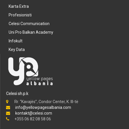
Karta Extra
Profesionisti
Celesi Communication
Uni Pro Balkan Academy
Infokult
Key Data
Celesi sh.p.k
Rr. “Kavajës”, Condor Center, K. III-të
info@yellowpagesalbania.com
kontakt@celesi.com
+355 06 82 08 58 06