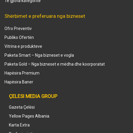
Të gjitha kategoritë
Shërbimet e preferuara nga bizneset
Ofro Preventiv
Publiko Ofertën
Vitrina e produkteve
Paketa Smart – Nga bizneset e vogla
Paketa Gold – Nga bizneset e mëdha dhe koorporatat
Hapësira Premium
Hapësira Baner
ÇELESI MEDIA GROUP
Gazeta Çelësi
Yellow Pages Albania
Karta Extra