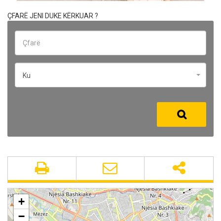
ÇFARË JENI DUKE KËRKUAR ?
Ku
+
−