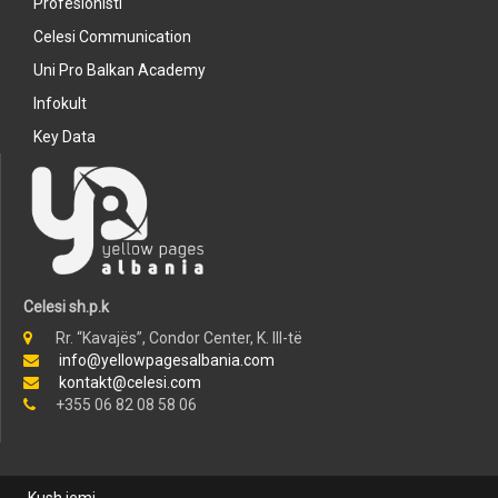
Profesionisti
Celesi Communication
Uni Pro Balkan Academy
Infokult
Key Data
Celesi sh.p.k
Rr. “Kavajës”, Condor Center, K. III-të
info@yellowpagesalbania.com
kontakt@celesi.com
+355 06 82 08 58 06
Kush jemi