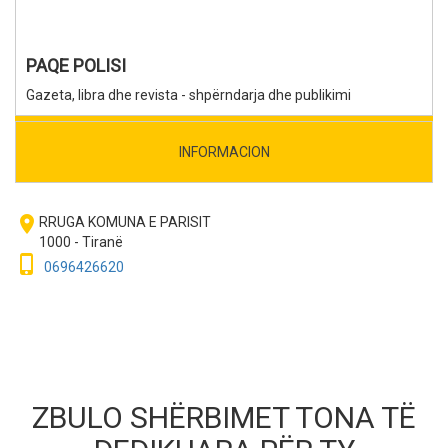
PAQE POLISI
Gazeta, libra dhe revista - shpërndarja dhe publikimi
INFORMACION
room
RRUGA KOMUNA E PARISIT
1000 - Tiranë
phone_iphone
0696426620
ZBULO SHËRBIMET TONA TË