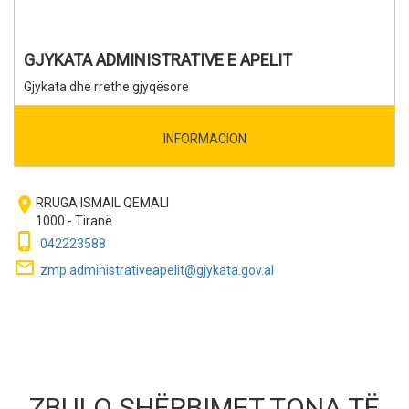
GJYKATA ADMINISTRATIVE E APELIT
Gjykata dhe rrethe gjyqësore
INFORMACION
room
RRUGA ISMAIL QEMALI
1000 - Tiranë
phone_iphone
042223588
mail_outline
zmp.administrativeapelit@gjykata.gov.al
ZBULO SHËRBIMET TONA TË