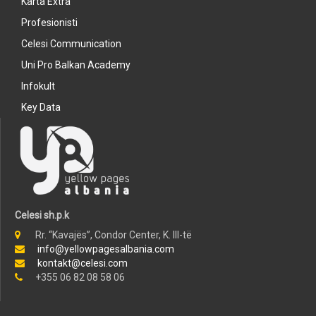
Karta Extra
Profesionisti
Celesi Communication
Uni Pro Balkan Academy
Infokult
Key Data
Celesi sh.p.k
Rr. “Kavajës”, Condor Center, K. III-të
info@yellowpagesalbania.com
kontakt@celesi.com
+355 06 82 08 58 06