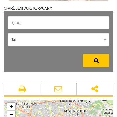
ÇFARË JENI DUKE KËRKUAR ?
Ku
+
−