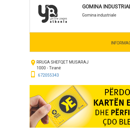
GOMINA INDUSTRIA
Gomina industriale
INFORMA
room
RRUGA SHEFQET MUSARAJ
1000 - Tiranë
phone_iphone
672055343