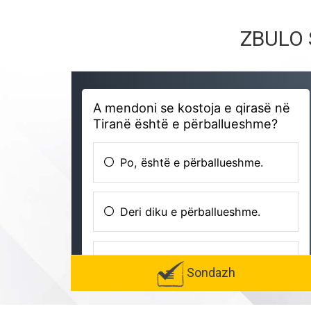
ZBULO 
Sondazh