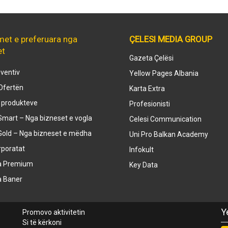
met e preferuara nga
ÇELESI MEDIA GROUP
et
Gazeta Çelësi
ventiv
Yellow Pages Albania
Ofertën
Karta Extra
e produkteve
Profesionisti
mart – Nga bizneset e vogla
Celesi Communication
Gold – Nga bizneset e mëdha
Uni Pro Balkan Academy
rporatat
Infokult
a Premium
Key Data
a Baner
Y
Promovo aktivitetin
Si të kërkoni