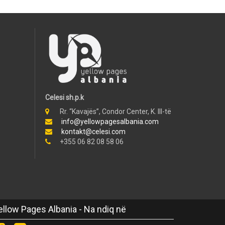
Celesi sh.p.k
Rr. “Kavajës”, Condor Center, K. III-të
info@yellowpagesalbania.com
kontakt@celesi.com
+355 06 82 08 58 06
ellow Pages Albania - Na ndiq në