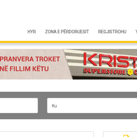
HYR
ZONA E PËRDORUESIT
REGJISTROHU
Ku