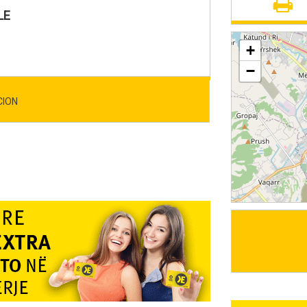
LE
+
−
CION