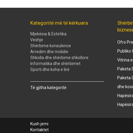
Kategoritë më të kërkuara
Shërbi
biznes
Mjekësia & Estetika
Veshje
Ofro Pre
Shërbime konsulence
Publiko 
Arredim dhe mobilie
Shkolla dhe shërbime shkollore
Vitrina 
Informatika dhe shërbimet
Paketa S
Sporti dhe koha e lirë
Paketa 
Created with
SuperSurvey
dhe koo
Të gjitha kategoritë
Hapësir
Hapësir
Kush jemi
Kontaktet