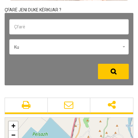
ÇFARË JENI DUKE KËRKUAR ?
Ku
+
−