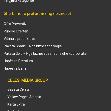
Të gjitha kategoritë
Shërbimet e preferuara nga bizneset
Ofro Preventiv
Publiko Ofertën
Vitrina e produkteve
Paketa Smart – Nga bizneset e vogla
Paketa Gold – Nga bizneset e mëdha dhe koorporatat
Hapësira Premium
Hapësira Baner
ÇELESI MEDIA GROUP
Gazeta Çelësi
Yellow Pages Albania
Karta Extra