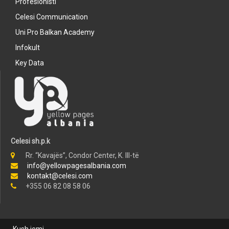
Profesionisti
Celesi Communication
Uni Pro Balkan Academy
Infokult
Key Data
Celesi sh.p.k
Rr. “Kavajës”, Condor Center, K. III-të
info@yellowpagesalbania.com
kontakt@celesi.com
+355 06 82 08 58 06
Kush jemi