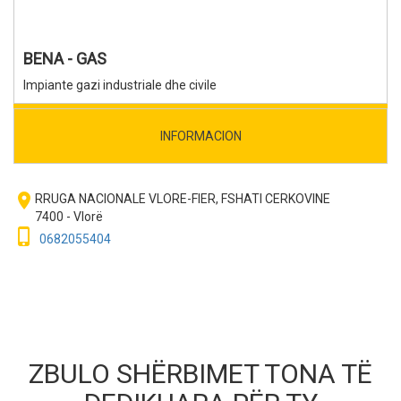
BENA - GAS
Impiante gazi industriale dhe civile
INFORMACION
room
RRUGA NACIONALE VLORE-FIER, FSHATI CERKOVINE
7400 - Vlorë
phone_iphone
0682055404
ZBULO SHËRBIMET TONA TË