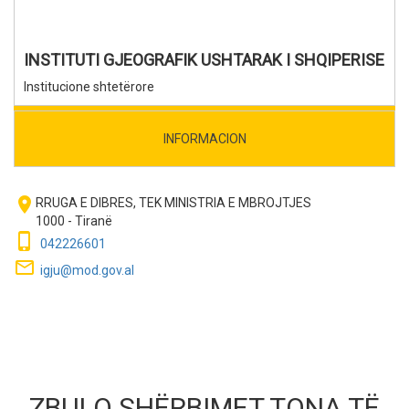
INSTITUTI GJEOGRAFIK USHTARAK I SHQIPERISE
Institucione shtetërore
INFORMACION
room
RRUGA E DIBRES, TEK MINISTRIA E MBROJTJES
1000 - Tiranë
phone_iphone
042226601
mail_outline
igju@mod.gov.al
ZBULO SHËRBIMET TONA TË