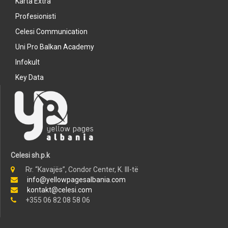
Karta Extra
Profesionisti
Celesi Communication
Uni Pro Balkan Academy
Infokult
Key Data
Celesi sh.p.k
Rr. “Kavajës”, Condor Center, K. III-të
info@yellowpagesalbania.com
kontakt@celesi.com
+355 06 82 08 58 06