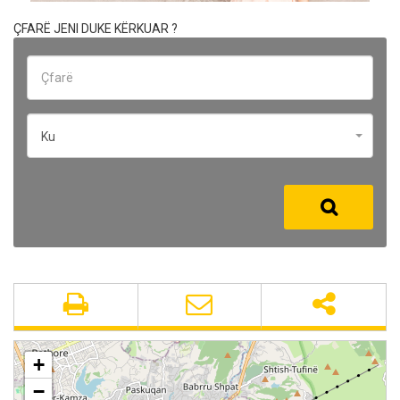
ÇFARË JENI DUKE KËRKUAR ?
Ku
+
−