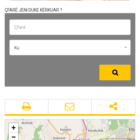
ÇFARË JENI DUKE KËRKUAR ?
Ku
+
−