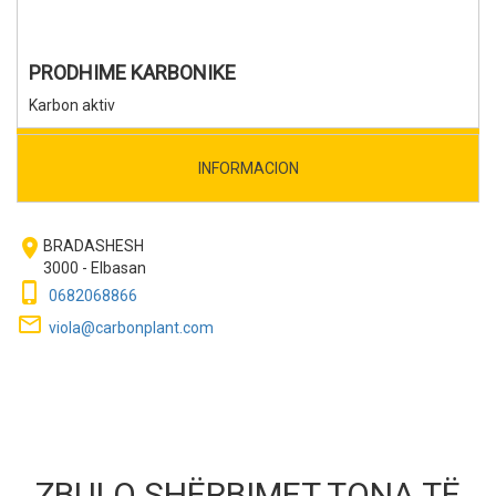
PRODHIME KARBONIKE
Karbon aktiv
INFORMACION
room
BRADASHESH
3000 - Elbasan
phone_iphone
0682068866
mail_outline
viola@carbonplant.com
ZBULO SHËRBIMET TONA TË