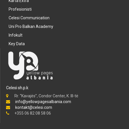
Karta Extra
Profesionisti
Celesi Communication
Uni Pro Balkan Academy
Infokult
Key Data
Celesi sh.p.k
Rr. “Kavajës”, Condor Center, K. III-të
info@yellowpagesalbania.com
kontakt@celesi.com
+355 06 82 08 58 06