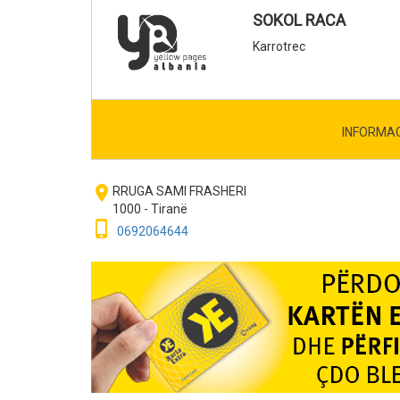
SOKOL RACA
Karrotrec
INFORMA
room
RRUGA SAMI FRASHERI
1000 - Tiranë
phone_iphone
0692064644