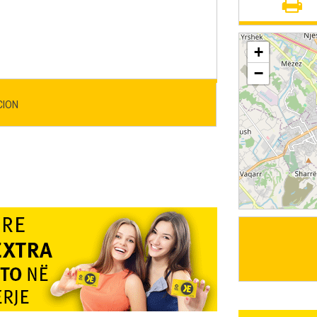
+
−
CION