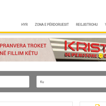
HYR
ZONA E PËRDORUESIT
REGJISTROHU
Ku