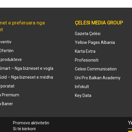
met e preferuara nga
ÇELESI MEDIA GROUP
et
Gazeta Çelësi
ventiv
Yellow Pages Albania
Ofertën
Karta Extra
e produkteve
Profesionisti
mart – Nga bizneset e vogla
Celesi Communication
Gold – Nga bizneset e mëdha
Uni Pro Balkan Academy
rporatat
Infokult
a Premium
Key Data
a Baner
Y
Promovo aktivitetin
Si të kërkoni