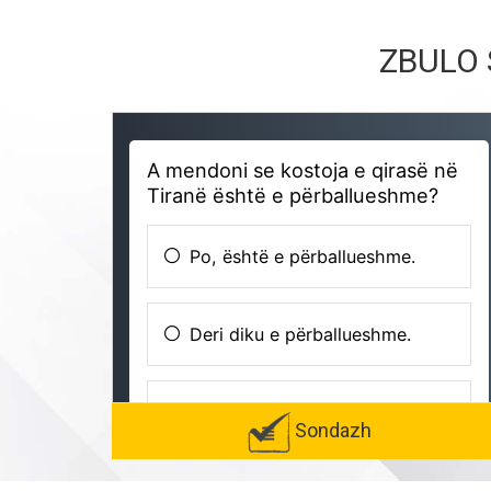
ZBULO 
Sondazh