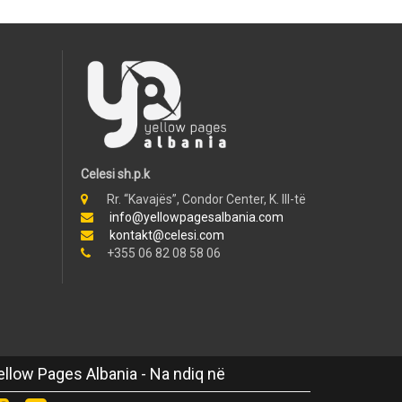
Celesi sh.p.k
Rr. “Kavajës”, Condor Center, K. III-të
info@yellowpagesalbania.com
kontakt@celesi.com
+355 06 82 08 58 06
ellow Pages Albania - Na ndiq në