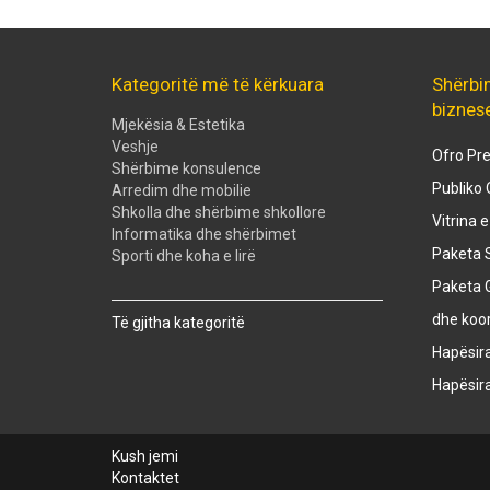
Kategoritë më të kërkuara
Shërbi
biznes
Mjekësia & Estetika
Veshje
Ofro Pre
Shërbime konsulence
Publiko 
Arredim dhe mobilie
Shkolla dhe shërbime shkollore
Vitrina 
Informatika dhe shërbimet
Paketa S
Sporti dhe koha e lirë
Paketa 
Created with
SuperSurvey
dhe koo
Të gjitha kategoritë
Hapësir
Hapësir
Kush jemi
Kontaktet