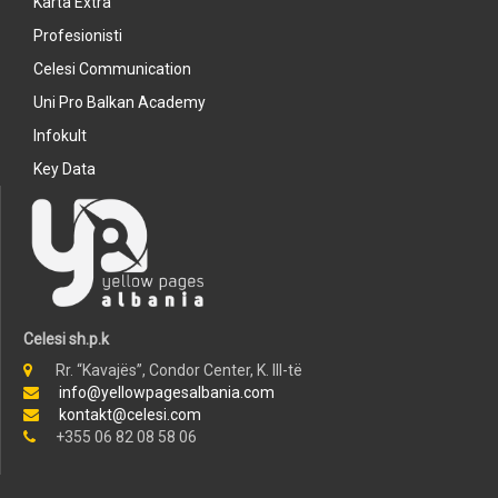
Karta Extra
Profesionisti
Celesi Communication
Uni Pro Balkan Academy
Infokult
Key Data
Celesi sh.p.k
Rr. “Kavajës”, Condor Center, K. III-të
info@yellowpagesalbania.com
kontakt@celesi.com
+355 06 82 08 58 06