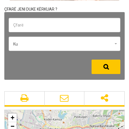
ÇFARË JENI DUKE KËRKUAR ?
Ku
+
−