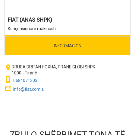
FIAT (ANAS SHPK)
Konçensionarë makinash
INFORMACION
room
RRUGA DRITAN HOXHA, PRANE GLOBI SHPK
1000 - Tiranë
phone_iphone
0684071303
mail_outline
info@fiat.com.al
ZBULO SHËRBIMET TONA TË